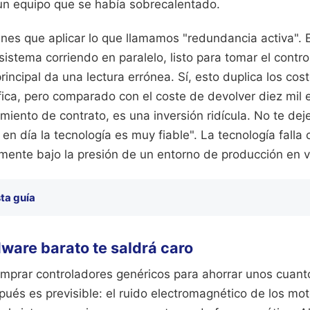
 un equipo que se había sobrecalentado.
ienes que aplicar lo que llamamos "redundancia activa". E
istema corriendo en paralelo, listo para tomar el contr
principal da una lectura errónea. Sí, esto duplica los co
fica, pero comparado con el coste de devolver diez mil 
miento de contrato, es una inversión ridícula. No te dej
en día la tecnología es muy fiable". La tecnología falla
mente bajo la presión de un entorno de producción en v
ta guía
dware barato te saldrá caro
omprar controladores genéricos para ahorrar unos cuant
és es previsible: el ruido electromagnético de los moto