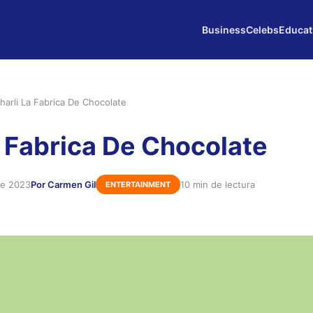
Business
Celebs
Educat
harli La Fabrica De Chocolate
a Fabrica De Chocolate
de 2023
Por Carmen Gil
10 min de lectura
ENTERTAINMENT