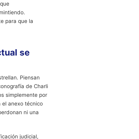
 que
mintiendo.
e para que la
tual se
trellan. Piensan
onografía de Charli
os simplemente por
n el anexo técnico
 perdonan ni una
cación judicial,