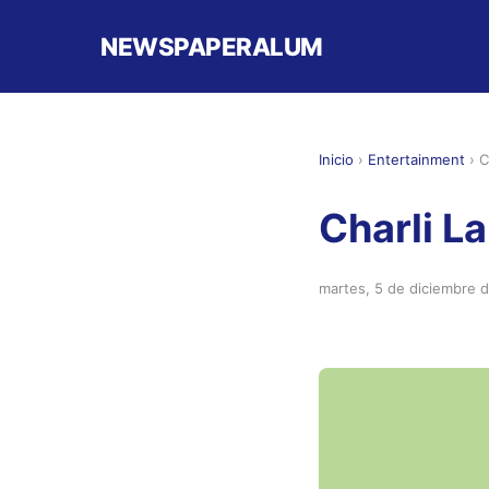
NEWSPAPERALUM
Inicio
›
Entertainment
›
C
Charli L
martes, 5 de diciembre 