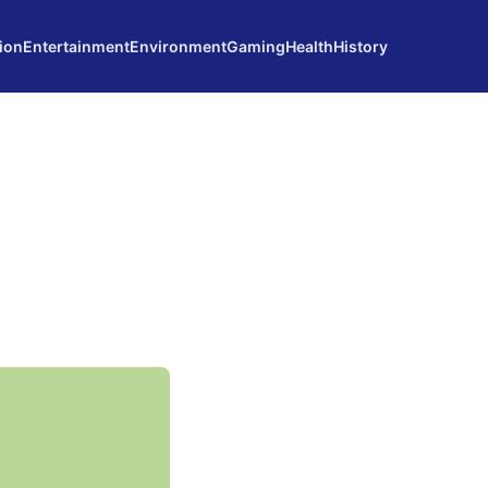
ion
Entertainment
Environment
Gaming
Health
History