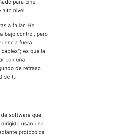
ñado para cine
alto nivel.
s a fallar. He
 bajo control, pero
eriencia fuera
 cables"; es que la
jar con una
egundo de retraso
d de tu
 de software que
 dirigido usan una
ediante protocolos