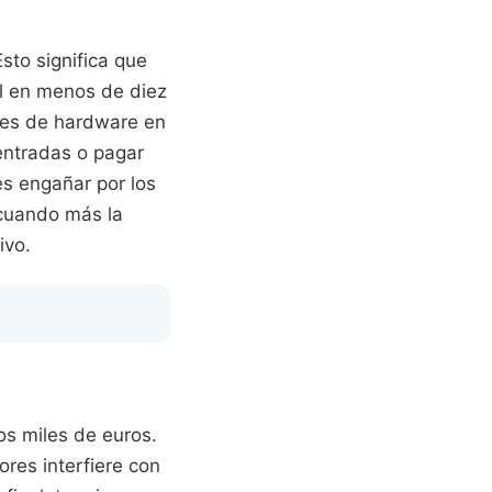
sto significa que
ol en menos de diez
stes de hardware en
entradas o pagar
es engañar por los
 cuando más la
ivo.
os miles de euros.
res interfiere con