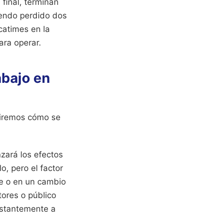
 final, terminan
iendo perdido dos
catimes en la
ara operar.
abajo en
miremos cómo se
zará los efectos
, pero el factor
re o en un cambio
tores o público
nstantemente a