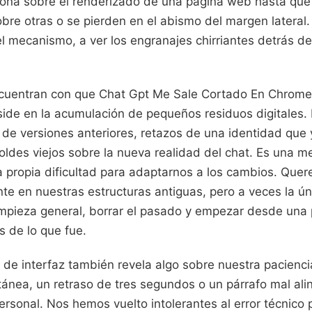
iona sobre el renderizado de una página web hasta que 
re otras o se pierden en el abismo del margen lateral. 
el mecanismo, a ver los engranajes chirriantes detrás d
cuentran con que Chat Gpt Me Sale Cortado En Chrome
side en la acumulación de pequeños residuos digitales.
e versiones anteriores, retazos de una identidad que y
ldes viejos sobre la nueva realidad del chat. Es una me
a propia dificultad para adaptarnos a los cambios. Que
te en nuestras estructuras antiguas, pero a veces la ú
impieza general, borrar el pasado y empezar desde una 
s de lo que fue.
 de interfaz también revela algo sobre nuestra paciencia
ntánea, un retraso de tres segundos o un párrafo mal al
rsonal. Nos hemos vuelto intolerantes al error técnico