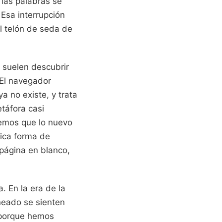
las palabras se
Esa interrupción
el telón de seda de
 suelen descubrir
 El navegador
a no existe, y trata
táfora casi
remos que lo nuevo
nica forma de
página en blanco,
. En la era de la
ineado se sienten
 porque hemos