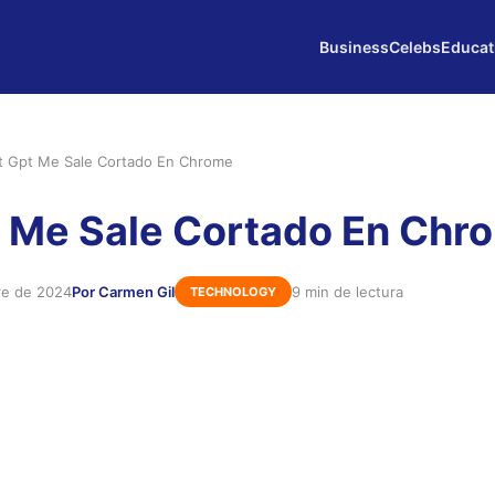
Business
Celebs
Educat
t Gpt Me Sale Cortado En Chrome
 Me Sale Cortado En Chr
re de 2024
Por Carmen Gil
9 min de lectura
TECHNOLOGY