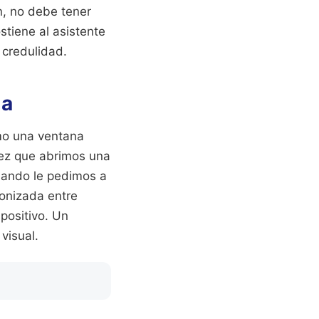
n, no debe tener
stiene al asistente
 credulidad.
la
mo una ventana
vez que abrimos una
uando le pedimos a
onizada entre
spositivo. Un
visual.