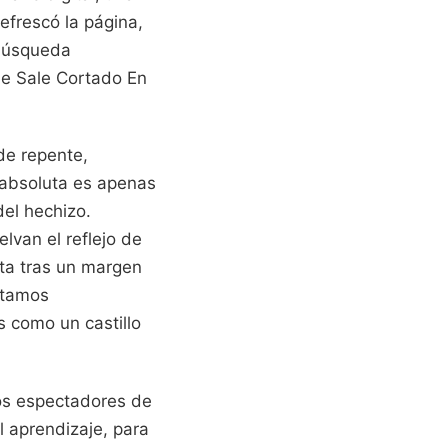
efrescó la página,
 búsqueda
Me Sale Cortado En
 de repente,
d absoluta es apenas
del hechizo.
van el reflejo de
ulta tras un margen
stamos
 como un castillo
os espectadores de
l aprendizaje, para