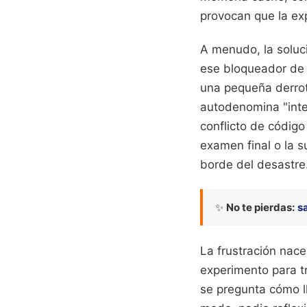
provocan que la ex
A menudo, la soluci
ese bloqueador de 
una pequeña derrot
autodenomina "intel
conflicto de códig
examen final o la 
borde del desastre
✨
No te pierdas:
s
La frustración nace
experimento para tr
se pregunta cómo l