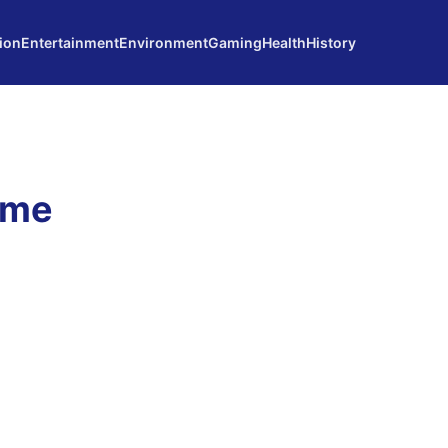
ion
Entertainment
Environment
Gaming
Health
History
ome