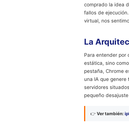
comprado la idea de
fallos de ejecución
virtual, nos sentim
La Arquitec
Para entender por 
estática, sino com
pestaña, Chrome es
una IA que genere 
servidores situados
pequeño desajuste e
👉
Ver también:
i