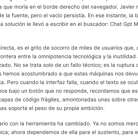
 que moría en el borde derecho del navegador. Javier r
 la fuente, pero el vacío persistía. En ese instante, la
 solución le llevó a escribir en el buscador: Chat Gpt 
directa, es el grito de socorro de miles de usuarios que,
ontera entre la omnipotencia tecnológica y la inutilida
zado. No se trata solo de un fallo técnico; es la ruptura 
s hemos acostumbrado a que estas máquinas nos devuel
ita. Pero cuando la interfaz falla, cuando el texto se oc
rece bajo un botón que no responde, recordamos que e
capas de código frágiles, amontonadas unas sobre otras
as soporta el peso de su propia ambición.
uario con la herramienta ha cambiado. Ya no somos mer
ica; ahora dependemos de ella para el sustento, para e