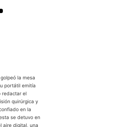
 golpeó la mesa
u portátil emitía
 redactar el
sión quirúrgica y
confiado en la
uesta se detuvo en
 aire digital, una