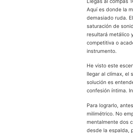
Llegas al compás 1
Aquí es donde la m
demasiado ruda. El 
saturación de sonid
resultará metálico 
competitiva o acad
instrumento.
He visto este escen
llegar al clímax, e
solución es entend
confesión íntima. I
Para lograrlo, ant
milimétrico. No em
mentalmente dos co
desde la espalda, p