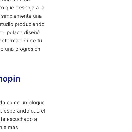
to que despoja a la
es simplemente una
estudio produciendo
tor polaco diseñó
 deformación de tu
de una progresión
Chopin
erda como un bloque
, esperando que el
. He escuchado a
onle más