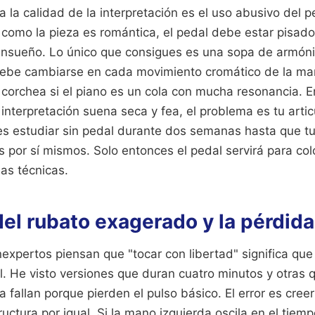
a la calidad de la interpretación es el uso abusivo del 
como la pieza es romántica, el pedal debe estar pisado
nsueño. Lo único que consigues es una sopa de armóni
debe cambiarse en cada movimiento cromático de la man
corchea si el piano es un cola con mucha resonancia. En
 interpretación suena seca y fea, el problema es tu artic
 es estudiar sin pedal durante dos semanas hasta que 
s por sí mismos. Solo entonces el pedal servirá para col
as técnicas.
el rubato exagerado y la pérdida
expertos piensan que "tocar con libertad" significa qu
l. He visto versiones que duran cuatro minutos y otras 
a fallan porque pierden el pulso básico. El error es cree
ructura por igual. Si la mano izquierda oscila en el tiemp