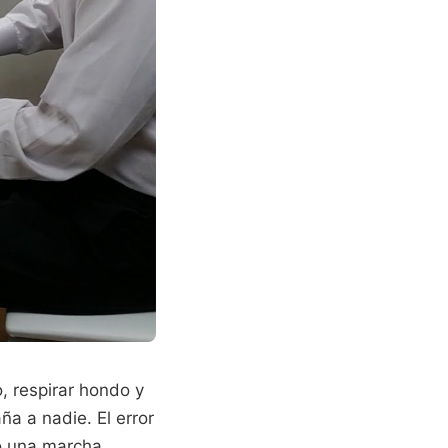
o, respirar hondo y
a a nadie. El error
mo una marcha