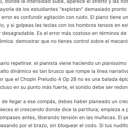
6, donde la intensidad sube, aparece el
stretto
y las no
ayoría de los estudiantes "explotan" demasiado pronto
error es confundir agitación con ruido. El piano tiene un 
o, y si golpeas las teclas con los hombros tensos en es
y desagradable. Es el error más costoso en términos de 
émica: demostrar que no tienes control sobre el mecan
ario repetirse: el pianista viene haciendo un
pianissimo
l salto dinámico es tan brusco que rompe la línea narrativ
er que el Chopin Preludio 4 Op 28 no es una balada épi
ncluso en su punto más fuerte, el sonido debe ser redo
es de llegar a ese compás, debes haber planeado un cre
pieces el
crescendo
donde dice la partitura; empieza a 
mpases antes, liberando tensión en las muñecas. El p
asando por el brazo, sin bloquear el codo. Si tus nudill