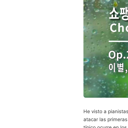
He visto a pianista
atacar las primeras
típico ocurre en l