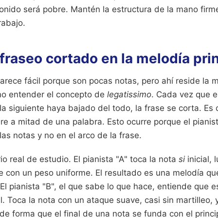
 sonido será pobre. Mantén la estructura de la mano firm
rabajo.
l fraseo cortado en la melodía pri
ece fácil porque son pocas notas, pero ahí reside la ma
 no entender el concepto de
legatissimo
. Cada vez que e
la siguiente haya bajado del todo, la frase se corta. E
re a mitad de una palabra. Esto ocurre porque el pianis
as notas y no en el arco de la frase.
o real de estudio. El pianista "A" toca la nota
si
inicial, 
ce con un peso uniforme. El resultado es una melodía q
. El pianista "B", el que sabe lo que hace, entiende que 
 Toca la nota con un ataque suave, casi sin martilleo,
de forma que el final de una nota se funda con el princip