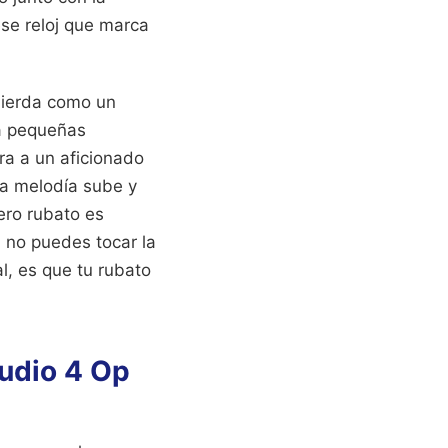
ese reloj que marca
quierda como un
a pequeñas
ara a un aficionado
la melodía sube y
ero rubato es
i no puedes tocar la
l, es que tu rubato
ludio 4 Op