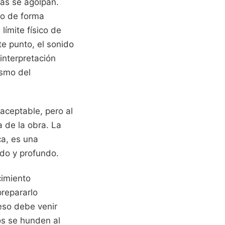
tas se agolpan.
 o de forma
límite físico de
te punto, el sonido
interpretación
ismo del
aceptable, pero al
a de la obra. La
ca, es una
ndo y profundo.
cimiento
prepararlo
eso debe venir
os se hunden al