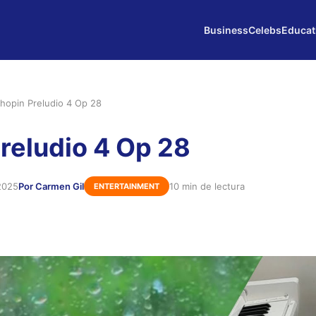
Business
Celebs
Educat
hopin Preludio 4 Op 28
reludio 4 Op 28
2025
Por Carmen Gil
10 min de lectura
ENTERTAINMENT