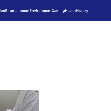
ion
Entertainment
Environment
Gaming
Health
History