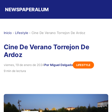
NEWSPAPERALUM
Inicio
›
Lifestyle
›
Cine De Verano Torrejon De Ardoz
Cine De Verano Torrejon De
Ardoz
viernes, 19 de enero de 2024
Por Miguel Delgado
LIFESTYLE
9 min de lectura