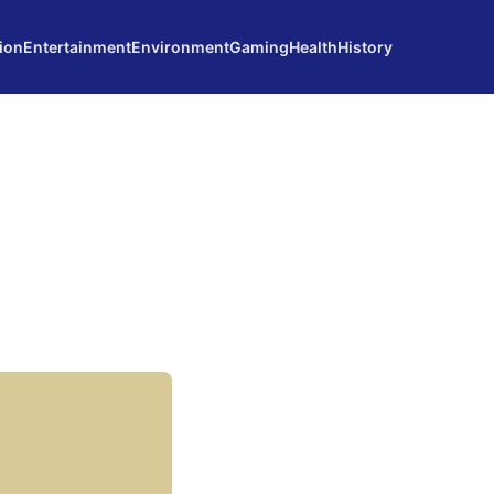
ion
Entertainment
Environment
Gaming
Health
History