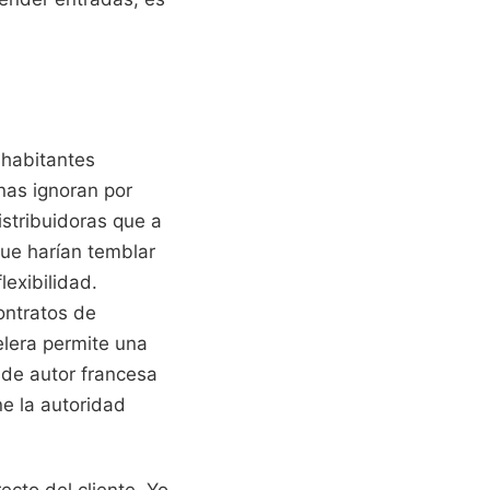
 habitantes
nas ignoran por
istribuidoras que a
ue harían temblar
lexibilidad.
ontratos de
elera permite una
 de autor francesa
e la autoridad
cto del cliente. Yo