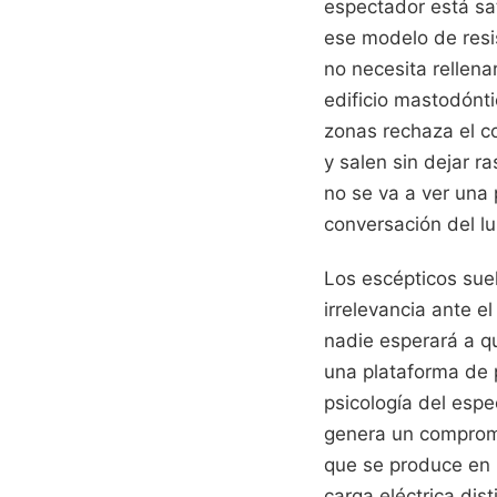
espectador está sat
ese modelo de resi
no necesita rellena
edificio mastodónt
zonas rechaza el c
y salen sin dejar r
no se va a ver una 
conversación del lu
Los escépticos suel
irrelevancia ante e
nadie esperará a q
una plataforma de 
psicología del espe
genera un compromi
que se produce en 
carga eléctrica dis