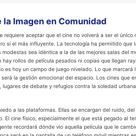
de la Imagen en Comunidad
e requiere aceptar que el cine no volverá a ser el único 
ro sí el más influyente. La tecnología ha permitido que 
s modestas sea idéntica a la de las mejores salas del m
no hay rollos de película pesados ni copias que llegan ray
ico es hoy un campo de juego nivelado. Lo que marcará l
 será la gestión emocional del espacio. Los cines que 
 lugares de debate y refugios contra la soledad urbana
iedo a las plataformas. Ellas se encargan del ruido, de
o. El cine físico, especialmente el que está pegado al t
ente recordará dónde vio aquella película que le cambi
nca será en la pantalla de un teléfono móvil mientras es