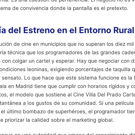
ema de convivencia donde la pantalla es el pretexto.
ía del Estreno en el Entorno Rural
bución de cine en municipios que no superan los diez mil
ría técnica que los programadores de las grandes cade
con colgar un cartel y esperar. Hay que negociar con d
diciones leoninas, exigiendo porcentajes de taquilla q
r sensato. Lo que hace que este sistema funcione es la f
la en Madrid tiene que cumplir con horarios rígidos y c
os, el modelo que sostiene al Cine Villa Del Prado Cart
stantánea a los gustos de su comunidad. Si una película
 el último bombazo de superhéroes, el programador tien
e priorizar la calidad sobre el marketing global.
poya en una autoridad que emana del conocimiento dire