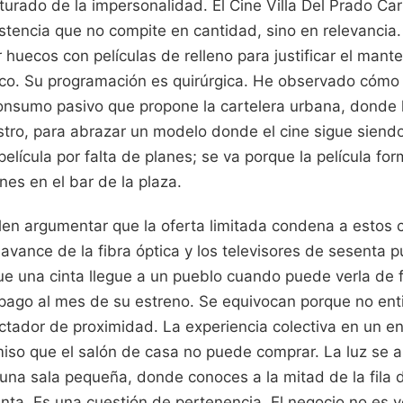
urado de la impersonalidad. El Cine Villa Del Prado Car
stencia que no compite en cantidad, sino en relevancia
r huecos con películas de relleno para justificar el man
ico. Su programación es quirúrgica. He observado cómo 
onsumo pasivo que propone la cartelera urbana, donde l
astro, para abrazar un modelo donde el cine sigue siend
película por falta de planes; se va porque la película fo
nes en el bar de la plaza.
en argumentar que la oferta limitada condena a estos c
l avance de la fibra óptica y los televisores de sesenta 
ue una cinta llegue a un pueblo cuando puede verla de f
pago al mes de su estreno. Se equivocan porque no ent
ctador de proximidad. La experiencia colectiva en un en
so que el salón de casa no puede comprar. La luz se ap
una sala pequeña, donde conoces a la mitad de la fila d
tinta. Es una cuestión de pertenencia. El negocio no es 