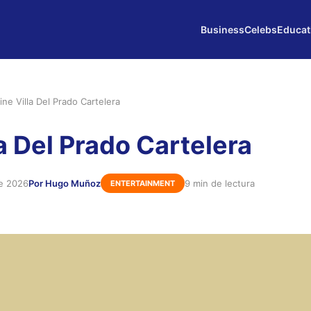
Business
Celebs
Educat
ine Villa Del Prado Cartelera
a Del Prado Cartelera
de 2026
Por Hugo Muñoz
9 min de lectura
ENTERTAINMENT