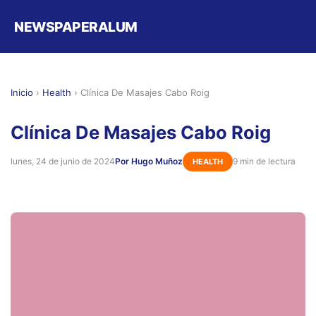
NEWSPAPERALUM
Inicio
›
Health
›
Clínica De Masajes Cabo Roig
Clínica De Masajes Cabo Roig
lunes, 24 de junio de 2024
Por Hugo Muñoz
9 min de lectura
HEALTH