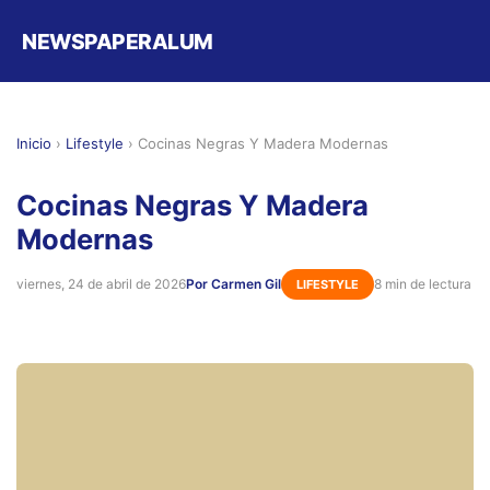
NEWSPAPERALUM
Inicio
›
Lifestyle
›
Cocinas Negras Y Madera Modernas
Cocinas Negras Y Madera
Modernas
viernes, 24 de abril de 2026
Por Carmen Gil
8 min de lectura
LIFESTYLE