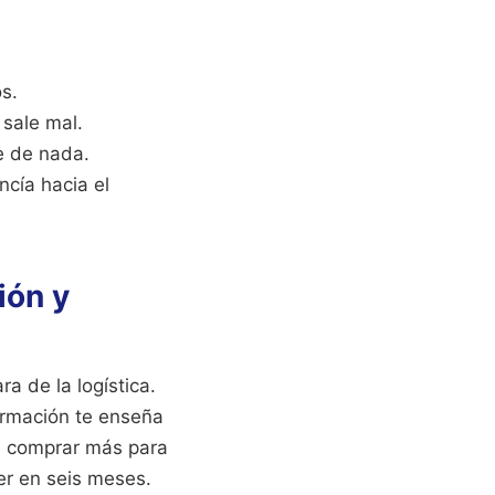
s.
 sale mal.
e de nada.
ncía hacia el
ión y
a de la logística.
ormación te enseña
ue comprar más para
er en seis meses.