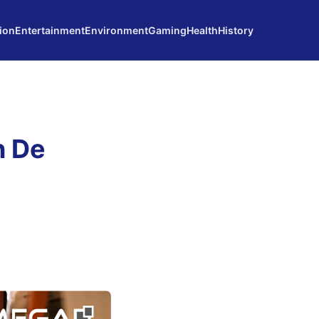
ion
Entertainment
Environment
Gaming
Health
History
n De