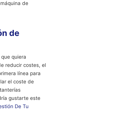
a máquina de
ón de
o que quiera
e reducir costes, el
primera línea para
lar el coste de
tanterías
ría gustarte este
estión De Tu