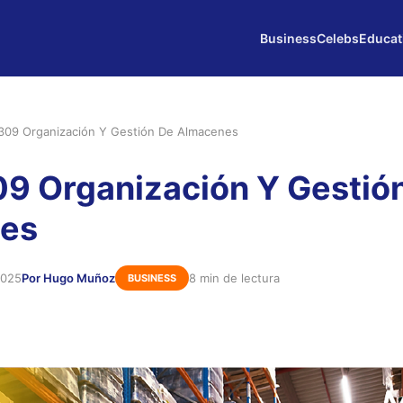
Business
Celebs
Educat
09 Organización Y Gestión De Almacenes
9 Organización Y Gestió
es
2025
Por Hugo Muñoz
8 min de lectura
BUSINESS