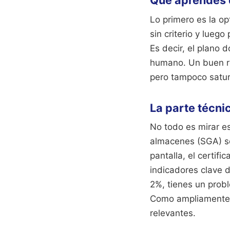
Qué aprendes 
Lo primero es la o
sin criterio y lueg
Es decir, el plano
humano. Un buen re
pero tampoco satu
La parte técni
No todo es mirar e
almacenes (SGA) so
pantalla, el certif
indicadores clave d
2%, tienes un probl
Como ampliamente 
relevantes.