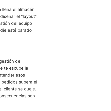
 llena el almacén
diseñar el "layout".
stión del equipo
adie esté parado
gestión de
e te escupe la
entender esos
n pedidos supera el
 cliente se queje.
consecuencias son