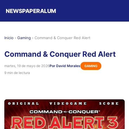
NEWSPAPERALUM
Inicio
›
Gaming
›
Command & Conquer Red Alert
Command & Conquer Red Alert
martes, 19 de mayo de 2026
Por David Morales
GAMING
9 min de lectura