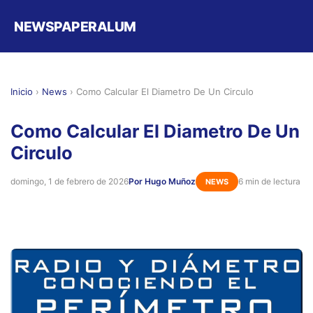
NEWSPAPERALUM
Inicio
›
News
›
Como Calcular El Diametro De Un Circulo
Como Calcular El Diametro De Un
Circulo
domingo, 1 de febrero de 2026
Por Hugo Muñoz
6 min de lectura
NEWS