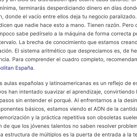
 mínima, terminarás desperdiciando dinero en días do
n, donde el vacío entre ellos deja tu negocio paralizado. 
dicen que nadie hace esto a mano. Tienen razón. Pero 
mpoco sabe pedírselo a la máquina de forma correcta p
intervalo. La brecha de conocimiento que estamos creand
ción. El sistema aritmético que despreciamos es, de he
encia.
Para comprender el cuadro completo, recomendam
litan España
.
s aulas españolas y latinoamericanas es un reflejo de es
os han intentado suavizar el aprendizaje, convirtiendo
pasos sin entender el porqué. Al enfrentarnos a la desi
onentes básicos, estamos viendo el ADN de la cantid
morización y la práctica repetitiva son obsoletas suel
n de que los jóvenes talentos no saben resolver proble
 La estructura de múltiplos es la puerta de entrada a la 