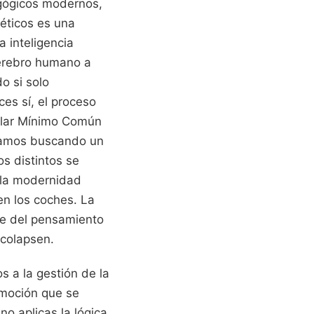
agógicos modernos,
éticos es una
 inteligencia
 cerebro humano a
o si solo
ces sí, el proceso
ular Mínimo Común
estamos buscando un
s distintos se
 la modernidad
en los coches. La
se del pensamiento
 colapsen.
 a la gestión de la
omoción que se
no aplicas la lógica