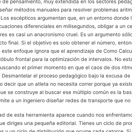
te de pensamiento, muy extendida en los sectores ped
señar métodos manuales para resolver problemas aritm
 Los escépticos argumentan que, en un entorno donde la
 ecuaciones diferenciales en milisegundos, obligar a un
es es casi un anacronismo cruel. Es un argumento sólid
to final. Si el objetivo es solo obtener el número, enton
 este enfoque ignora que el aprendizaje de Como Calc
 lóbulo frontal para la optimización de intervalos. No 
scando el primer momento en que el caos de dos ritmo
. Desmantelar el proceso pedagógico bajo la excusa de
 decir que un atleta no necesita correr porque ya exist
que se construye al buscar ese múltiplo común es la ba
mite a un ingeniero diseñar redes de transporte que no
dad de esta herramienta aparece cuando nos enfrentamos
ue diriges una pequeña editorial. Tienes un ciclo de pr
as y un ciclo de distribución que ocurre cada catorce. Si 