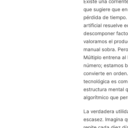
Existe una corrien
que sugiere que en
pérdida de tiempo.
artificial resuelve
descomponer factor
valoramos el produc
manual sobra. Pero
Múltiplo entrena al
número; estamos bu
convierte en orden
tecnológica es como
estructura mental 
algorítmico que per
La verdadera utili
escasez. Imagina q
repite cada diez dí