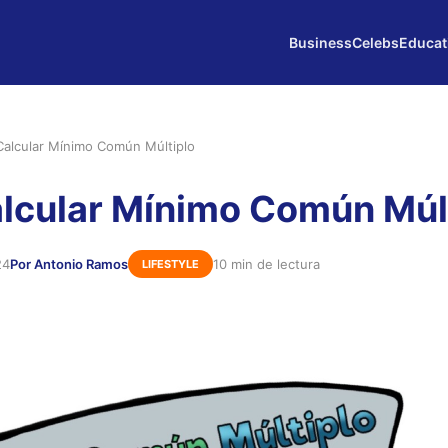
Business
Celebs
Educat
alcular Mínimo Común Múltiplo
lcular Mínimo Común Múl
24
Por Antonio Ramos
10 min de lectura
LIFESTYLE