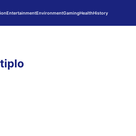
ion
Entertainment
Environment
Gaming
Health
History
tiplo