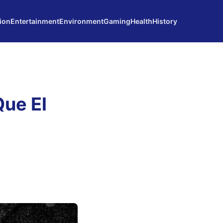
ion
Entertainment
Environment
Gaming
Health
History
ue El