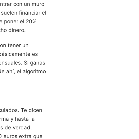
ontrar con un muro
suelen financiar el
ue poner el 20%
ho dinero.
on tener un
 básicamente es
ensuales. Si ganas
e ahí, el algoritmo
culados. Te dicen
arma y hasta la
as de verdad.
0 euros extra que