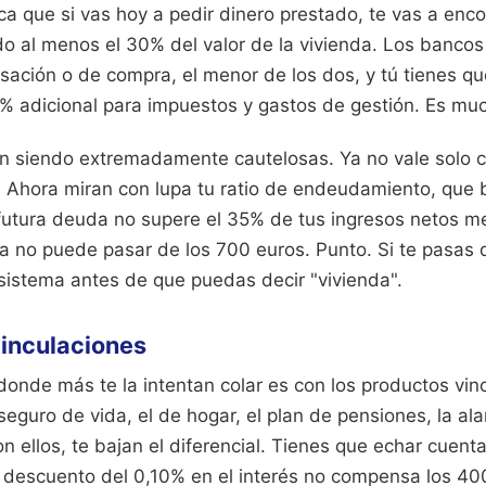
fica que si vas hoy a pedir dinero prestado, te vas a enc
do al menos el 30% del valor de la vivienda. Los bancos 
sación o de compra, el menor de los dos, y tú tienes q
% adicional para impuestos y gastos de gestión. Es muc
n siendo extremadamente cautelosas. Ya no vale solo c
o. Ahora miran con lupa tu ratio de endeudamiento, que
 futura deuda no supere el 35% de tus ingresos netos m
ra no puede pasar de los 700 euros. Punto. Si te pasas d
 sistema antes de que puedas decir "vivienda".
vinculaciones
donde más te la intentan colar es con los productos vin
 seguro de vida, el de hogar, el plan de pensiones, la al
n ellos, te bajan el diferencial. Tienes que echar cuent
descuento del 0,10% en el interés no compensa los 40