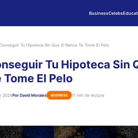
Business
Celebs
Educat
onseguir Tu Hipoteca Sin Que El Banco Te Tome El Pelo
seguir Tu Hipoteca Sin Q
 Tome El Pelo
e 2026
Por David Morales
11 min de lectura
BUSINESS