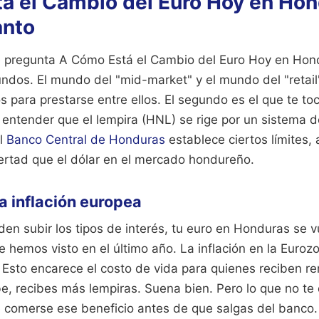
á el Cambio del Euro Hoy en Hon
anto
 pregunta A Cómo Está el Cambio del Euro Hoy en Hond
dos. El mundo del "mid-market" y el mundo del "retail".
 para prestarse entre ellos. El segundo es el que te toca
e entender que el lempira (HNL) se rige por un sistema 
el
Banco Central de Honduras
establece ciertos límites,
bertad que el dólar en el mercado hondureño.
la inflación europea
den subir los tipos de interés, tu euro en Honduras se 
e hemos visto en el último año. La inflación en la Euroz
 Esto encarece el costo de vida para quienes reciben 
sube, recibes más lempiras. Suena bien. Pero lo que no te
le comerse ese beneficio antes de que salgas del banco.