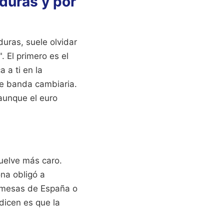
duras y por
uras, suele olvidar
 El primero es el
 a ti en la
de banda cambiaria.
 aunque el euro
vuelve más caro.
ona obligó a
remesas de España o
 dicen es que la