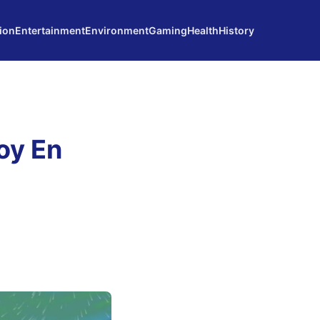
ion
Entertainment
Environment
Gaming
Health
History
oy En