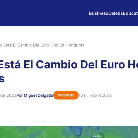
Business
Celebs
Educat
 Está El Cambio Del Euro Hoy En Honduras
stá El Cambio Del Euro H
s
e de 2023
Por Miguel Delgado
10 min de lectura
BUSINESS