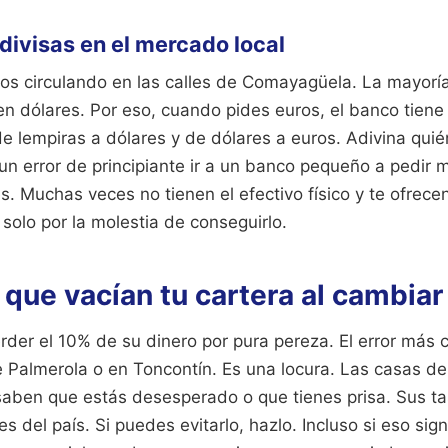
divisas en el mercado local
s circulando en las calles de Comayagüela. La mayoría
en dólares. Por eso, cuando pides euros, el banco tien
e lempiras a dólares y de dólares a euros. Adivina qui
 un error de principiante ir a un banco pequeño a pedir
. Muchas veces no tienen el efectivo físico y te ofrece
olo por la molestia de conseguirlo.
 que vacían tu cartera al cambi
erder el 10% de su dinero por pura pereza. El error más
e Palmerola o en Toncontín. Es una locura. Las casas d
saben que estás desesperado o que tienes prisa. Sus ta
es del país. Si puedes evitarlo, hazlo. Incluso si eso sig