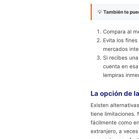
💡
También te pued
Compara al me
Evita los fine
mercados inte
Si recibes una
cuenta en esa
lempiras inme
La opción de l
Existen alternativ
tiene limitaciones.
fácilmente como en 
extranjero, a veces