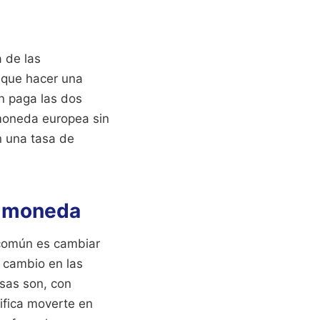
 de las
e que hacer una
én paga las dos
 moneda europea sin
n una tasa de
ar moneda
 común es cambiar
e cambio en las
sas son, con
nifica moverte en