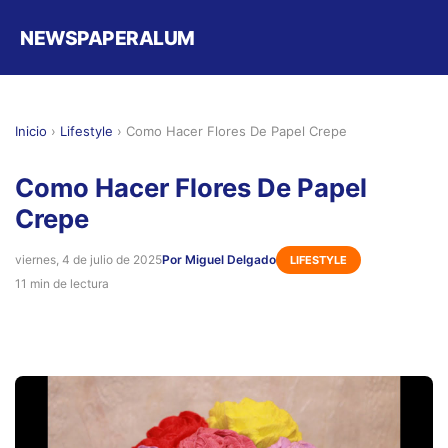
NEWSPAPERALUM
Inicio
›
Lifestyle
›
Como Hacer Flores De Papel Crepe
Como Hacer Flores De Papel
Crepe
viernes, 4 de julio de 2025
Por Miguel Delgado
LIFESTYLE
11 min de lectura