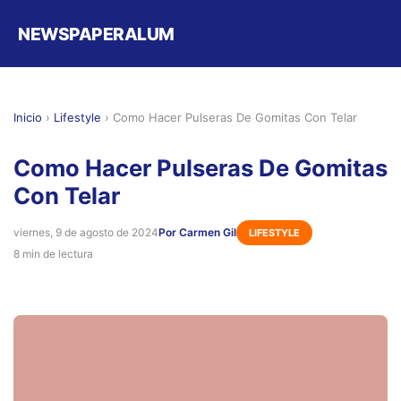
NEWSPAPERALUM
Inicio
›
Lifestyle
›
Como Hacer Pulseras De Gomitas Con Telar
Como Hacer Pulseras De Gomitas
Con Telar
viernes, 9 de agosto de 2024
Por Carmen Gil
LIFESTYLE
8 min de lectura