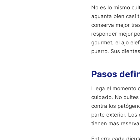
No es lo mismo cult
aguanta bien casi 
conserva mejor tra
responder mejor po
gourmet, el ajo ele
puerro. Sus diente
Pasos defin
Llega el momento d
cuidado. No quites 
contra los patógen
parte exterior. Los
tienen más reserva
Entierra cada dient