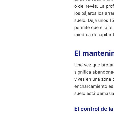
o del revés. La pr
los pájaros los arr
suelo. Deja unos 15
permite que el aire
miedo a decapitar t
El mantenim
Una vez que brotan,
significa abandona
vives en una zona d
encharcamiento es m
suelo está demasia
El control de l