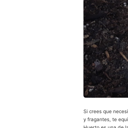
Si crees que neces
y fragantes, te equ
Huerto es una de l