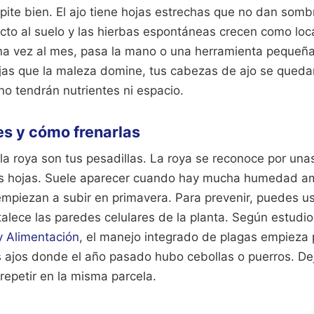
pite bien. El ajo tiene hojas estrechas que no dan sombr
recto al suelo y las hierbas espontáneas crecen como lo
na vez al mes, pasa la mano o una herramienta pequeña 
jas que la maleza domine, tus cabezas de ajo se qued
o tendrán nutrientes ni espacio.
s y cómo frenarlas
 la roya son tus pesadillas. La roya se reconoce por un
as hojas. Suele aparecer cuando hay mucha humedad am
mpiezan a subir en primavera. Para prevenir, puedes us
talece las paredes celulares de la planta. Según estudi
y Alimentación
, el manejo integrado de plagas empieza p
es ajos donde el año pasado hubo cebollas o puerros. D
repetir en la misma parcela.