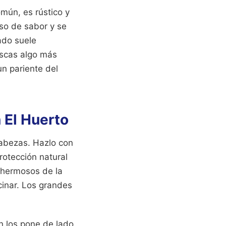
omún, es rústico y
so de sabor y se
ado suele
uscas algo más
un pariente del
 El Huerto
abezas. Hazlo con
rotección natural
 hermosos de la
cinar. Los grandes
en los pone de lado