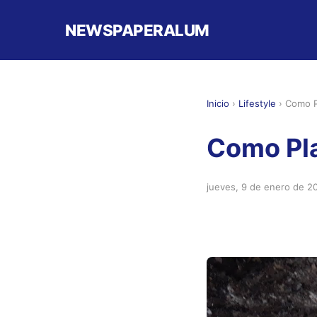
NEWSPAPERALUM
Inicio
›
Lifestyle
›
Como P
Como Pla
jueves, 9 de enero de 2