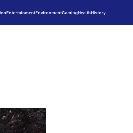
ion
Entertainment
Environment
Gaming
Health
History