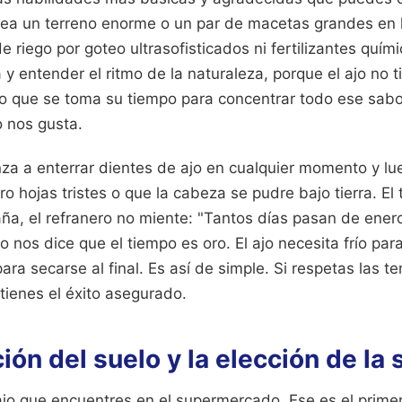
sea un terreno enorme o un par de macetas grandes en l
e riego por goteo ultrasofisticados ni fertilizantes quím
 y entender el ritmo de la naturaleza, porque el ajo no t
rgo que se toma su tiempo para concentrar todo ese sabo
o nos gusta.
za a enterrar dientes de ajo en cualquier momento y lu
o hojas tristes o que la cabeza se pudre bajo tierra. El 
ña, el refranero no miente: "Tantos días pasan de enero
to nos dice que el tiempo es oro. El ajo necesita frío par
 para secarse al final. Es así de simple. Si respetas las 
tienes el éxito asegurado.
ión del suelo y la elección de la 
ajo que encuentres en el supermercado. Ese es el primer