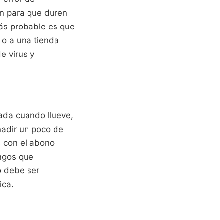
ón para que duren
 más probable es que
 o a una tienda
e virus y
zada cuando llueve,
ñadir un poco de
 con el abono
ongos que
o debe ser
ica.