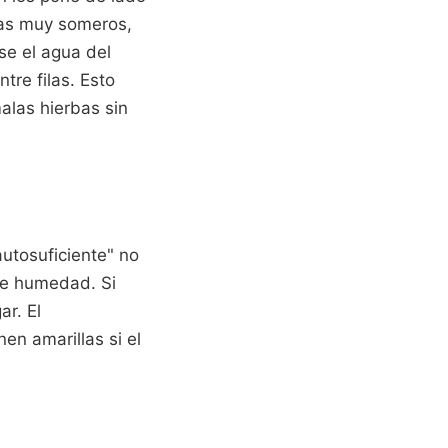
jas muy someros,
rse el agua del
tre filas. Esto
malas hierbas sin
autosuficiente" no
de humedad. Si
ar. El
en amarillas si el