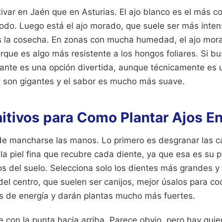
ivar en Jaén que en Asturias. El ajo blanco es el más c
todo. Luego está el ajo morado, que suele ser más inten
s la cosecha. En zonas con mucha humedad, el ajo mor
rque es algo más resistente a los hongos foliares. Si b
fante es una opción divertida, aunque técnicamente es 
s son gigantes y el sabor es mucho más suave.
itivos para Como Plantar Ajos En
e mancharse las manos. Lo primero es desgranar las c
la piel fina que recubre cada diente, ya que esa es su p
os del suelo. Selecciona solo los dientes más grandes y
 del centro, que suelen ser canijos, mejor úsalos para co
s de energía y darán plantas mucho más fuertes.
e con la punta hacia arriba. Parece obvio, pero hay qui