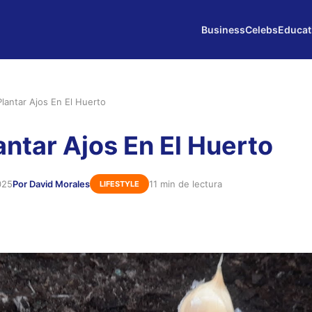
Business
Celebs
Educat
lantar Ajos En El Huerto
ntar Ajos En El Huerto
025
Por David Morales
11 min de lectura
LIFESTYLE