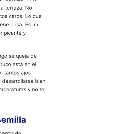
a terraza. No
icos caros. Lo que
iene prisa. Es un
r picante y
ego se queja de
truco está en el
, tantos ajos
a desarrollarse bien
temperaturas y no te
semilla
 error de