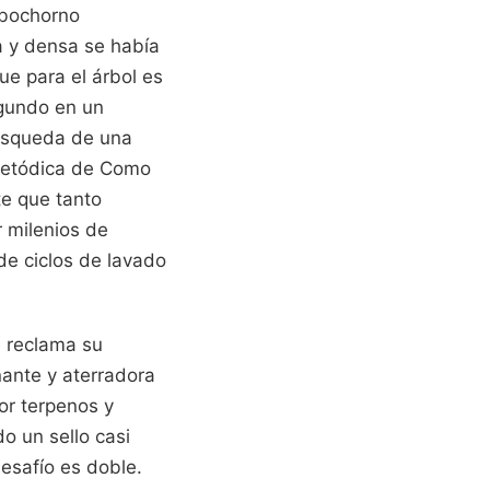
 bochorno
a y densa se había
ue para el árbol es
egundo en un
búsqueda de una
 metódica de Como
te que tanto
 milenios de
de ciclos de lavado
e reclama su
nante y aterradora
or terpenos y
o un sello casi
esafío es doble.