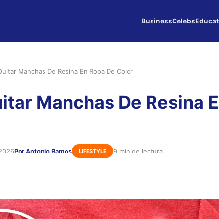
Business
Celebs
Educat
uitar Manchas De Resina En Ropa De Color
itar Manchas De Resina 
 2026
Por Antonio Ramos
9 min de lectura
LIFESTYLE