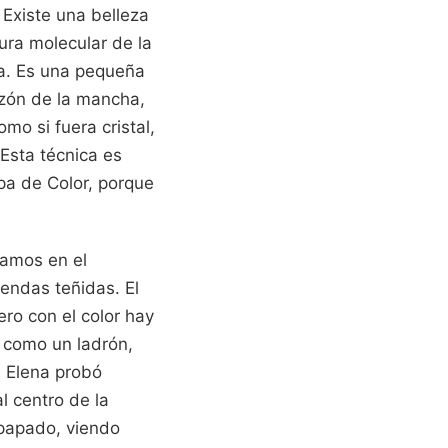
 Existe una belleza
tura molecular de la
ea. Es una pequeña
azón de la mancha,
o si fuera cristal,
Esta técnica es
a de Color, porque
.
ramos en el
rendas teñidas. El
ero con el color hay
r como un ladrón,
. Elena probó
l centro de la
papado, viendo