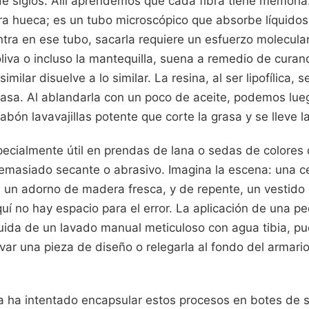
e siglos. Allí aprendemos que cada fibra tiene memoria.
ra hueca; es un tubo microscópico que absorbe líquidos 
tra en ese tubo, sacarla requiere un esfuerzo molecular
liva o incluso la mantequilla, suena a remedio de curan
imilar disuelve a lo similar. La resina, al ser lipofílica, 
rasa. Al ablandarla con un poco de aceite, podemos lue
abón lavavajillas potente que corte la grasa y se lleve l
ecialmente útil en prendas de lana o sedas de colores 
 demasiado secante o abrasivo. Imagina la escena: una c
n un adorno de madera fresca, y de repente, un vestid
í no hay espacio para el error. La aplicación de una p
guida de un lavado manual meticuloso con agua tibia, pu
lvar una pieza de diseño o relegarla al fondo del armari
ca ha intentado encapsular estos procesos en botes de