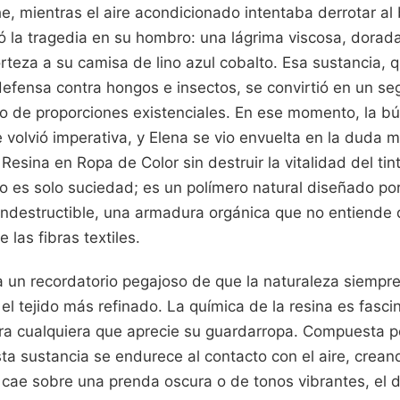
e, mientras el aire acondicionado intentaba derrotar al
tó la tragedia en su hombro: una lágrima viscosa, dorad
orteza a su camisa de lino azul cobalto. Esa sustancia, q
fensa contra hongos e insectos, se convirtió en un s
 de proporciones existenciales. En ese momento, la 
e volvió imperativa, y Elena se vio envuelta en la duda
esina en Ropa de Color sin destruir la vitalidad del tin
o es solo suciedad; es un polímero natural diseñado por
 indestructible, una armadura orgánica que no entiende 
e las fibras textiles.
 un recordatorio pegajoso de que la naturaleza siempr
 el tejido más refinado. La química de la resina es fasci
ara cualquiera que aprecie su guardarropa. Compuesta p
sta sustancia se endurece al contacto con el aire, creand
cae sobre una prenda oscura o de tonos vibrantes, el d