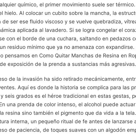
alquier químico, el primer movimiento suele ser térmico.
el hielo. Al colocar un cubito sobre la mancha, la estruc
 de ser ese fluido viscoso y se vuelve quebradiza, vítr
ámica aplicada al lavadero. Si se logra congelar el cor
e con el borde de una cuchara, saltando en pedazos com
 un residuo mínimo que ya no amenaza con expandirse. 
o pensamos en Como Quitar Manchas de Resina en Rop
 de exposición de la prenda a sustancias más agresivas
eso de la invasión ha sido retirado mecánicamente, ent
olventes. Aquí es donde la historia se complica para las p
y seis grados es el héroe tradicional en estas gestas, p
En una prenda de color intenso, el alcohol puede actua
la resina sino también el pigmento que da vida a la tela
ura interna, un pequeño ritual de fe antes de lanzarse a
eso de paciencia, de toques suaves con un algodón em