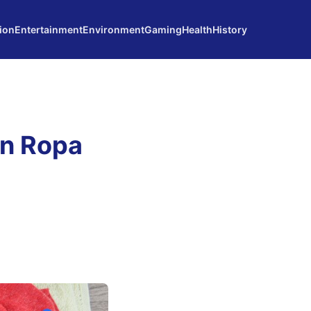
ion
Entertainment
Environment
Gaming
Health
History
En Ropa