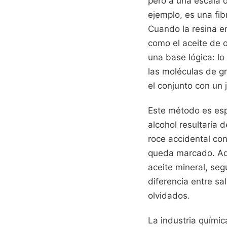
pero a una escala d
ejemplo, es una fib
Cuando la resina en
como el aceite de o
una base lógica: lo s
las moléculas de g
el conjunto con un j
Este método es esp
alcohol resultaría
roce accidental co
queda marcado. Aqu
aceite mineral, se
diferencia entre sa
olvidados.
La industria quími