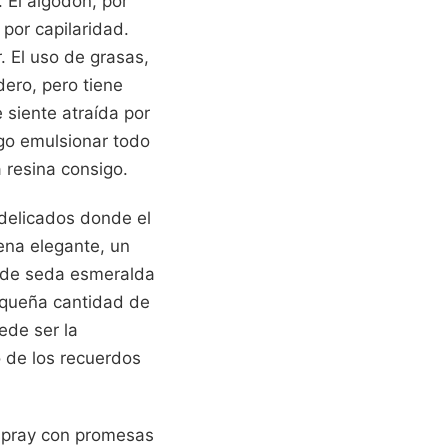
 El algodón, por
por capilaridad.
. El uso de grasas,
dero, pero tiene
se siente atraída por
go emulsionar todo
a resina consigo.
delicados donde el
ena elegante, un
o de seda esmeralda
equeña cantidad de
ede ser la
o de los recuerdos
 spray con promesas