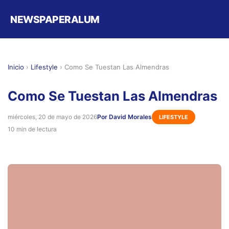
NEWSPAPERALUM
Inicio
›
Lifestyle
›
Como Se Tuestan Las Almendras
Como Se Tuestan Las Almendras
miércoles, 20 de mayo de 2026
Por David Morales
LIFESTYLE
10 min de lectura