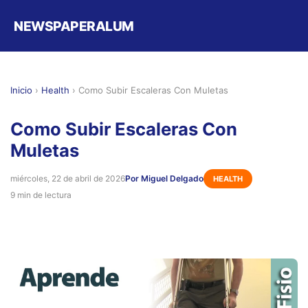
NEWSPAPERALUM
Inicio
›
Health
›
Como Subir Escaleras Con Muletas
Como Subir Escaleras Con
Muletas
miércoles, 22 de abril de 2026
Por Miguel Delgado
HEALTH
9 min de lectura