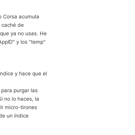
to Corsa acumula
e caché de
 que ya no usas. He
AppID" y los "temp"
índice y hace que el
 para purgar las
i no lo haces, la
ir micro-tirones
de un índice