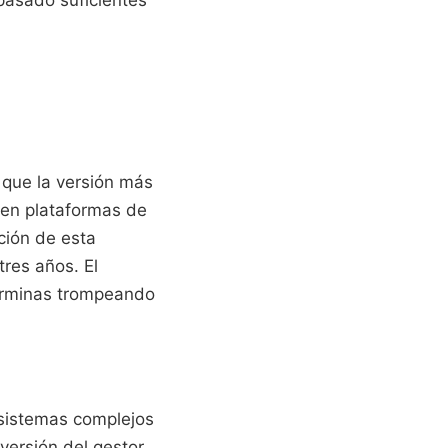
 que la versión más
 en plataformas de
ción de esta
res años. El
terminas trompeando
 sistemas complejos
versión del gestor