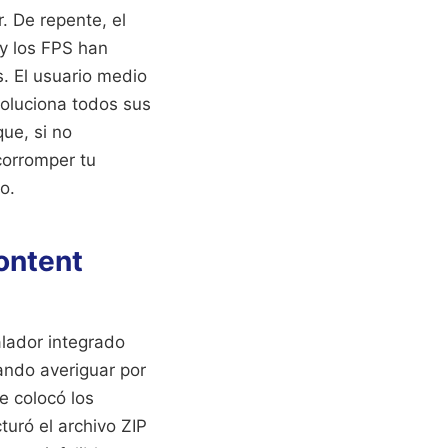
. De repente, el
 y los FPS han
s. El usuario medio
soluciona todos sus
ue, si no
corromper tu
o.
ontent
alador integrado
ando averiguar por
e colocó los
turó el archivo ZIP