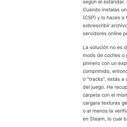
según el estándar. 
Cuando instalas un
(CSP) y lo haces a t
sobrescribir archiv
servidores online p
La solución no es d
mods de coches o p
primero con un expl
comprimido, entonc
o "tracks", estás a
del juego. He recup
carpeta con el mis
cargara texturas ge
o al menos la verif
en Steam, lo cual b