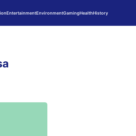
ion
Entertainment
Environment
Gaming
Health
History
sa