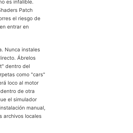
o es infalible.
Shaders Patch
orres el riesgo de
den entrar en
a. Nunca instales
irecto. Ábrelos
t" dentro del
arpetas como "cars"
erá loco al motor
 dentro de otra
ue el simulador
 instalación manual,
s archivos locales