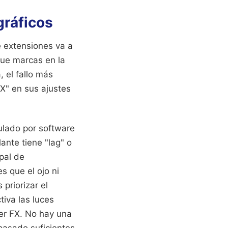
gráficos
e extensiones va a
que marcas en la
 el fallo más
X" en sus ajustes
ulado por software
ante tiene "lag" o
ipal de
s que el ojo ni
priorizar el
tiva las luces
her FX. No hay una
 pasado suficientes