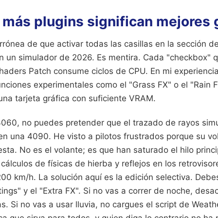
más plugins significan mejores 
errónea de que activar todas las casillas en la sección d
 en un simulador de 2026. Es mentira. Cada "checkbox" 
Shaders Patch consume ciclos de CPU. En mi experiencia,
unciones experimentales como el "Grass FX" o el "Rain F
na tarjeta gráfica con suficiente VRAM.
3060, no puedes pretender que el trazado de rayos sim
en una 4090. He visto a pilotos frustrados porque su vol
esta. No es el volante; es que han saturado el hilo princ
álculos de físicas de hierba y reflejos en los retrovisore
200 km/h. La solución aquí es la edición selectiva. Debes 
ings" y el "Extra FX". Si no vas a correr de noche, desac
. Si no vas a usar lluvia, no cargues el script de Weat
a que sirva para todos, y quien diga lo contrario no ha