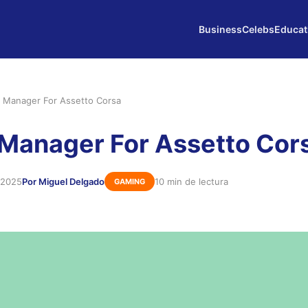
Business
Celebs
Educat
 Manager For Assetto Corsa
Manager For Assetto Cor
 2025
Por Miguel Delgado
10 min de lectura
GAMING