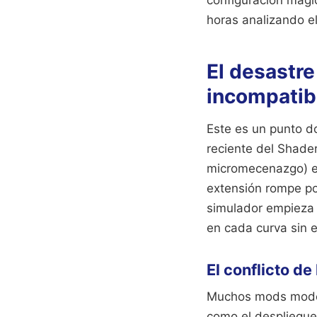
horas analizando el
El desastre
incompatibi
Este es un punto d
reciente del Shade
micromecenazgo) es
extensión rompe po
simulador empieza 
en cada curva sin 
El conflicto de
Muchos mods modern
como el despliegue