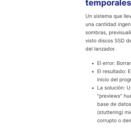
temporale
Un sistema que lle
una cantidad ingen
sombras, previsual
visto discos SSD de
del lanzador.
El error: Bor
El resultado: 
inicio del pro
La solución: U
"previews" hué
base de datos 
(stuttering) m
corrupto o de