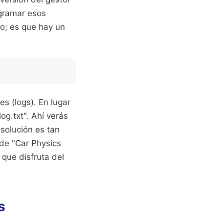
ogramar esos
lo; es que hay un
es (logs). En lugar
og.txt". Ahí verás
 solución es tan
 de "Car Physics
 que disfruta del
s