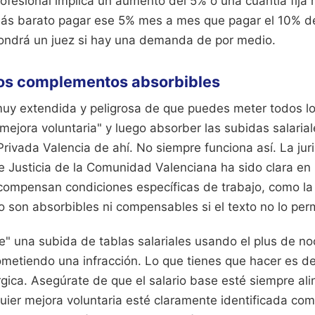
ofesional implica un aumento del 5% o una cuantía fija
 más barato pagar ese 5% mes a mes que pagar el 10% de
ondrá un juez si hay una demanda de por medio.
los complementos absorbibles
uy extendida y peligrosa de que puedes meter todos lo
ejora voluntaria" y luego absorber las subidas salaria
rivada Valencia de ahí. No siempre funciona así. La jur
de Justicia de la Comunidad Valenciana ha sido clara e
compensan condiciones específicas de trabajo, como la 
o son absorbibles ni compensables si el texto no lo per
e" una subida de tablas salariales usando el plus de no
metiendo una infracción. Lo que tienes que hacer es d
rgica. Asegúrate de que el salario base esté siempre ali
uier mejora voluntaria esté claramente identificada co