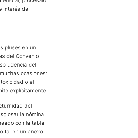
 mensual, procésalo
 interés de
s pluses en un
les del Convenio
isprudencia del
n muchas ocasiones:
toxicidad o el
mite explícitamente.
cturnidad del
esglosar la nómina
neado con la tabla
mo tal en un anexo