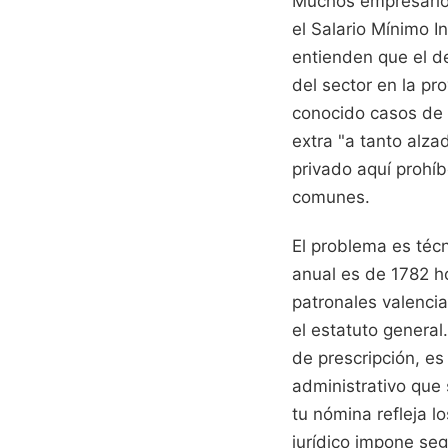
Muchos empresario
el Salario Mínimo I
entienden que el d
del sector en la p
conocido casos de c
extra "a tanto alza
privado aquí prohíb
comunes.
El problema es técn
anual es de 1782 ho
patronales valenci
el estatuto general.
de prescripción, es
administrativo que 
tu nómina refleja 
jurídico impone seg