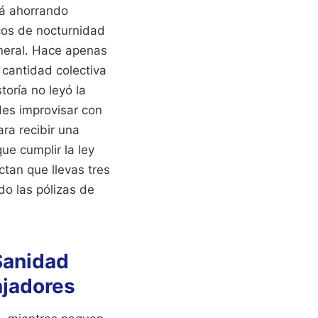
tá ahorrando
icos de nocturnidad
neral. Hace apenas
 cantidad colectiva
toría no leyó la
des improvisar con
ra recibir una
que cumplir la ley
tan que llevas tres
do las pólizas de
 Sanidad
ajadores