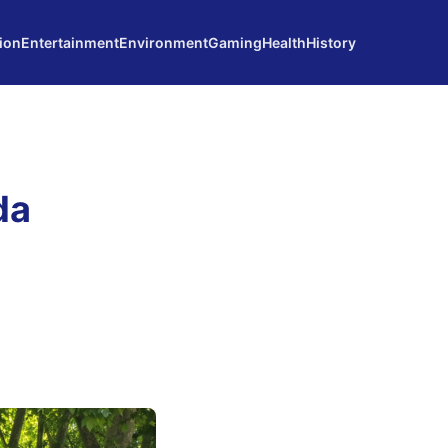
ion
Entertainment
Environment
Gaming
Health
History
da