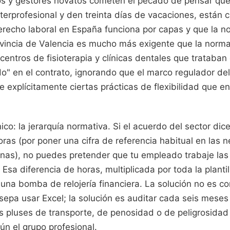
s y gestores novatos cometen el pecado de pensar que
nterprofesional y den treinta días de vacaciones, están 
erecho laboral en España funciona por capas y que la no
rovincia de Valencia es mucho más exigente que la norma
entros de fisioterapia y clínicas dentales que trataban
do" en el contrato, ignorando que el marco regulador del
e explícitamente ciertas prácticas de flexibilidad que e
ico: la jerarquía normativa. Si el acuerdo del sector dic
ras (por poner una cifra de referencia habitual en las 
anas), no puedes pretender que tu empleado trabaje las
 Esa diferencia de horas, multiplicada por toda la planti
 una bomba de relojería financiera. La solución no es co
sepa usar Excel; la solución es auditar cada seis meses 
los pluses de transporte, de penosidad o de peligrosida
ún el grupo profesional.