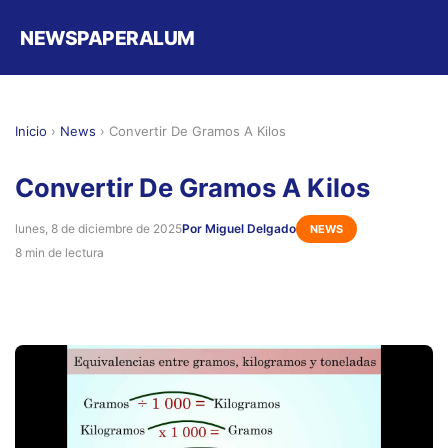
NEWSPAPERALUM
Inicio
›
News
›
Convertir De Gramos A Kilos
Convertir De Gramos A Kilos
lunes, 8 de diciembre de 2025
Por Miguel Delgado
NEWS
8 min de lectura