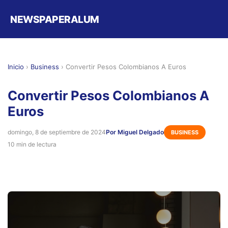
NEWSPAPERALUM
Inicio
›
Business
›
Convertir Pesos Colombianos A Euros
Convertir Pesos Colombianos A
Euros
domingo, 8 de septiembre de 2024
Por Miguel Delgado
BUSINESS
10 min de lectura