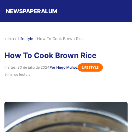
NEWSPAPERALUM
Inicio
›
Lifestyle
›
How To Cook Brown Rice
How To Cook Brown Rice
martes, 30 de julio de 2024
Por Hugo Muñoz
LIFESTYLE
9 min de lectura