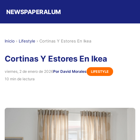
NEWSPAPERALUM
Inicio
›
Lifestyle
›
Cortinas Y Estores En Ikea
Cortinas Y Estores En Ikea
viernes, 2 de enero de 2026
Por David Morales
LIFESTYLE
10 min de lectura