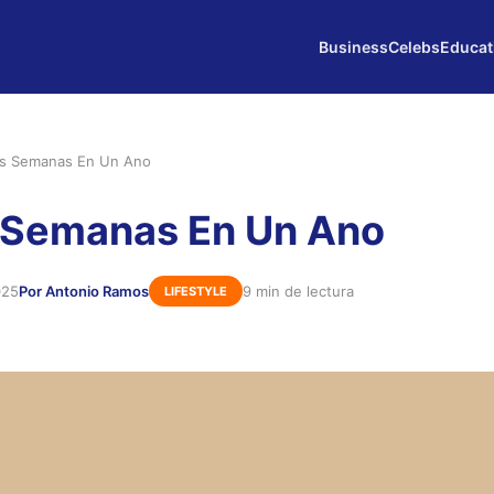
Business
Celebs
Educat
s Semanas En Un Ano
 Semanas En Un Ano
025
Por Antonio Ramos
9 min de lectura
LIFESTYLE