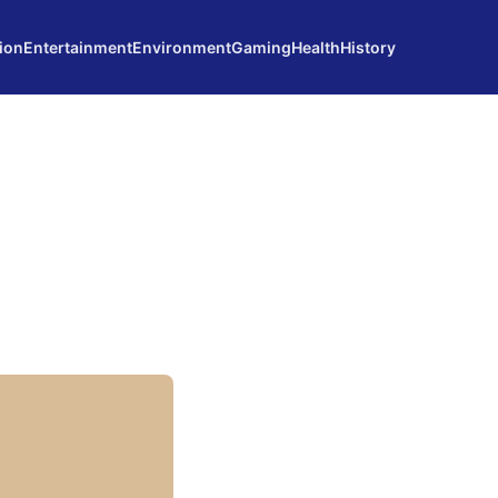
ion
Entertainment
Environment
Gaming
Health
History