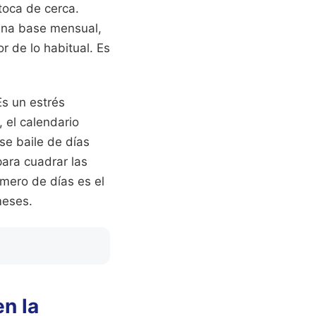
toca de cerca.
 una base mensual,
 de lo habitual. Es
Es un estrés
 el calendario
ese baile de días
ara cuadrar las
úmero de días es el
meses.
n la