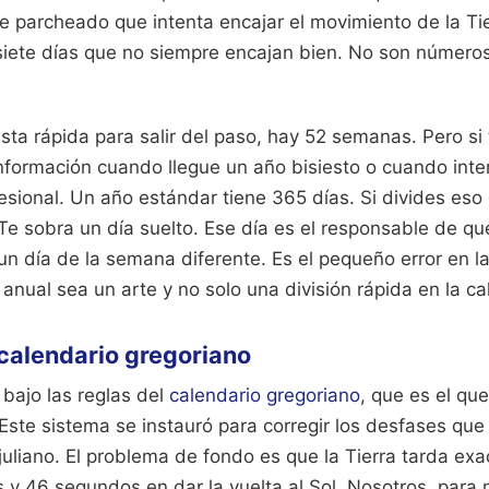
e parcheado que intenta encajar el movimiento de la Tie
siete días que no siempre encajan bien. No son númer
sta rápida para salir del paso, hay 52 semanas. Pero si
 información cuando llegue un año bisiesto o cuando inten
esional. Un año estándar tiene 365 días. Si divides eso e
Te sobra un día suelto. Ese día es el responsable de q
un día de la semana diferente. Es el pequeño error en l
n anual sea un arte y no solo una división rápida en la ca
 calendario gregoriano
bajo las reglas del
calendario gregoriano
, que es el que
Este sistema se instauró para corregir los desfases qu
juliano. El problema de fondo es que la Tierra tarda ex
 y 46 segundos en dar la vuelta al Sol. Nosotros, para 