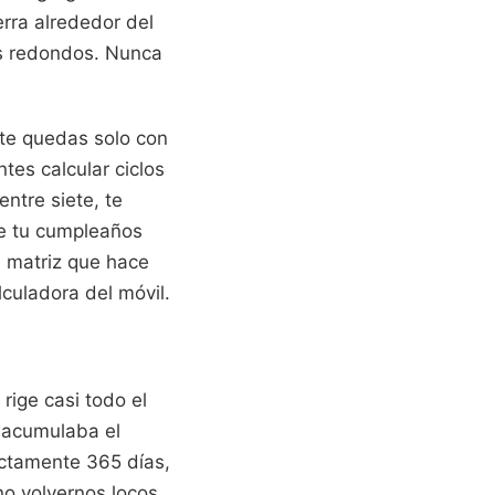
rra alrededor del
os redondos. Nunca
 te quedas solo con
tes calcular ciclos
ntre siete, te
ue tu cumpleaños
a matriz que hace
lculadora del móvil.
 rige casi todo el
e acumulaba el
actamente 365 días,
no volvernos locos,