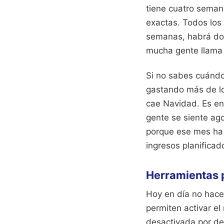
tiene cuatro seman
exactas. Todos los
semanas, habrá dos
mucha gente llama 
Si no sabes cuándo
gastando más de lo
cae Navidad. Es ent
gente se siente ag
porque ese mes ha 
ingresos planificad
Herramientas p
Hoy en día no hace
permiten activar e
desactivada por def