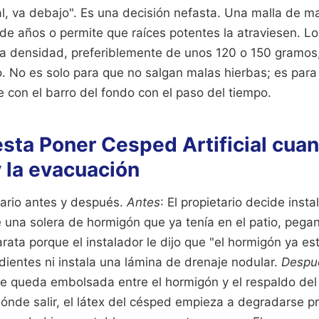
l, va debajo". Es una decisión nefasta. Una malla de ma
de años o permite que raíces potentes la atraviesen. Lo
lta densidad, preferiblemente de unos 120 o 150 gramo
tro. No es solo para que no salgan malas hierbas; es par
 con el barro del fondo con el paso del tiempo.
sta Poner Cesped Artificial cua
y la evacuación
ario antes y después.
Antes
: El propietario decide insta
 una solera de hormigón que ya tenía en el patio, pega
rata porque el instalador le dijo que "el hormigón ya es
ientes ni instala una lámina de drenaje nodular.
Despu
se queda embolsada entre el hormigón y el respaldo de
dónde salir, el látex del césped empieza a degradarse 