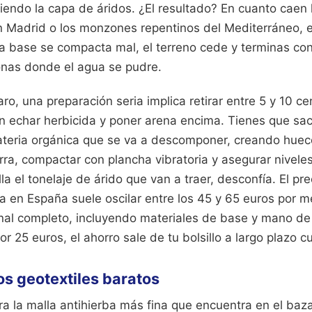
endo la capa de áridos. ¿El resultado? En cuanto caen l
n Madrid o los monzones repentinos del Mediterráneo, 
La base se compacta mal, el terreno cede y terminas con
zonas donde el agua se pudre.
aro, una preparación seria implica retirar entre 5 y 10 ce
n echar herbicida y poner arena encima. Tienes que sac
teria orgánica que se va a descomponer, creando huec
ra, compactar con plancha vibratoria y asegurar niveles
la el tonelaje de árido que van a traer, desconfía. El pre
ra en España suele oscilar entre los 45 y 65 euros por 
onal completo, incluyendo materiales de base y mano de 
or 25 euros, el ahorro sale de tu bolsillo a largo plazo c
os geotextiles baratos
 la malla antihierba más fina que encuentra en el baza