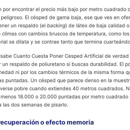
n por encontrar el precio más bajo por metro cuadrado d
 peligroso. El césped de gama baja, ese que ves en ofer
ener un respaldo (el
backing
) de látex de baja calidad 
En climas con cambios bruscos de temperatura, como los
ial se dilata y se contrae tanto que termina cuarteánd
 sabe Cuanto Cuesta Poner Cesped Artificial de verdad t
 un respaldo de poliuretano si buscas durabilidad. El p
medad ni por los cambios térmicos de la misma forma qu
las puntadas. Un césped que parece denso en la muest
 verse pobre cuando extiendes 40 metros cuadrados. N
l menos 18.000 o 20.000 puntadas por metro cuadrado p
 las dos semanas de pisarlo.
a recuperación o efecto memoria