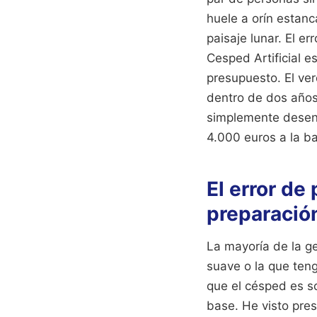
huele a orín estan
paisaje lunar. El 
Cesped Artificial e
presupuesto. El ver
dentro de dos años
simplemente desenro
4.000 euros a la b
El error de 
preparación
La mayoría de la g
suave o la que teng
que el césped es so
base. He visto pre