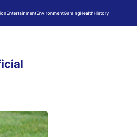
ion
Entertainment
Environment
Gaming
Health
History
icial