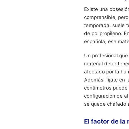
Existe una obsesió
comprensible, pero
temporada, suele t
de polipropileno. 
española, ese mater
Un profesional que
material debe tener
afectado por la hu
Además, fíjate en 
centímetros puede
configuración de a
se quede chafado a
El factor de l