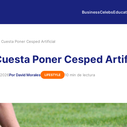
Business
Celebs
Educat
 Cuesta Poner Cesped Artificial
uesta Poner Cesped Artif
 2026
Por David Morales
10 min de lectura
LIFESTYLE