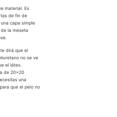
e material. Es
tas de fin de
o una capa simple
 de la meseta
ose.
e dirá que el
oliuretano no se ve
e el látex.
ra de 20x20
ecesitas una
ara que el pelo no