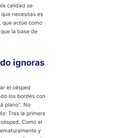
la calidad se
 que necesitas es
s, que actúe como
a que la base de
ndo ignoras
lar el césped
ndo los bordes con
tá plano". No
és
: Tras la primera
l césped. Como el
prematuramente y