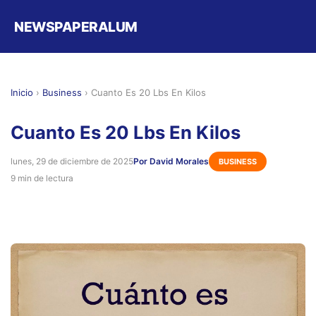
NEWSPAPERALUM
Inicio
›
Business
›
Cuanto Es 20 Lbs En Kilos
Cuanto Es 20 Lbs En Kilos
lunes, 29 de diciembre de 2025
Por David Morales
BUSINESS
9 min de lectura