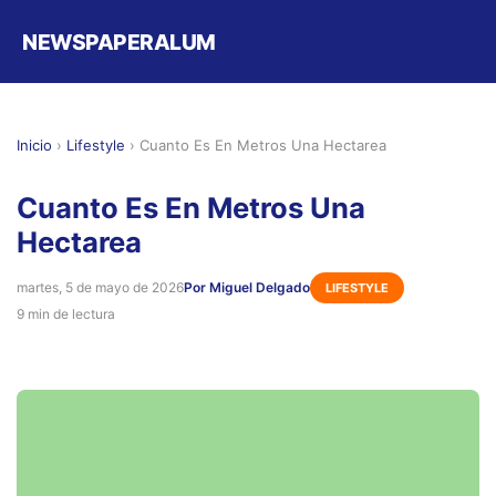
NEWSPAPERALUM
Inicio
›
Lifestyle
›
Cuanto Es En Metros Una Hectarea
Cuanto Es En Metros Una
Hectarea
martes, 5 de mayo de 2026
Por Miguel Delgado
LIFESTYLE
9 min de lectura