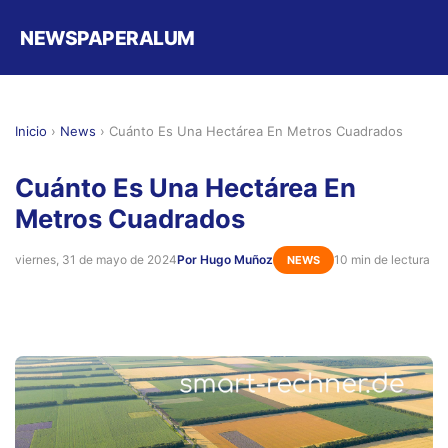
NEWSPAPERALUM
Inicio
›
News
›
Cuánto Es Una Hectárea En Metros Cuadrados
Cuánto Es Una Hectárea En
Metros Cuadrados
viernes, 31 de mayo de 2024
Por Hugo Muñoz
10 min de lectura
NEWS