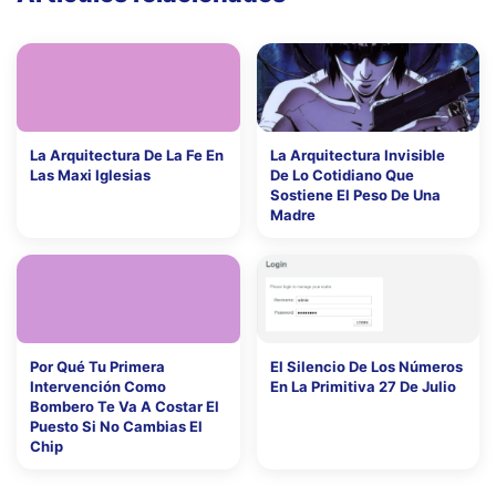
La Arquitectura De La Fe En
La Arquitectura Invisible
Las Maxi Iglesias
De Lo Cotidiano Que
Sostiene El Peso De Una
Madre
Por Qué Tu Primera
El Silencio De Los Números
Intervención Como
En La Primitiva 27 De Julio
Bombero Te Va A Costar El
Puesto Si No Cambias El
Chip