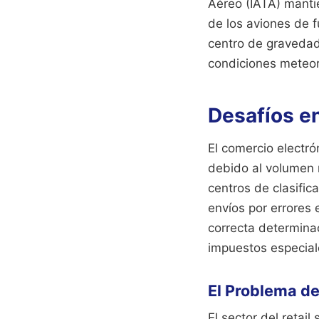
Aéreo (IATA) manti
de los aviones de 
centro de gravedad
condiciones meteor
Desafíos e
El comercio electró
debido al volumen 
centros de clasifi
envíos por errores 
correcta determinac
impuestos especial
El Problema d
El sector del retail