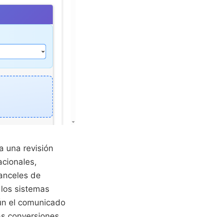
a una revisión
acionales,
ranceles de
 los sistemas
gún el comunicado
tas conversiones