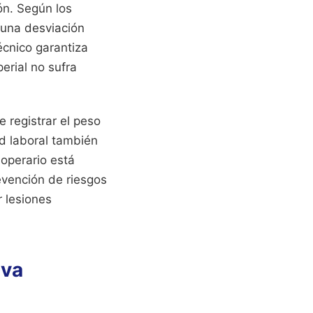
ón. Según los
 una desviación
écnico garantiza
erial no sufra
 registrar el peso
ad laboral también
 operario está
evención de riesgos
 lesiones
eva