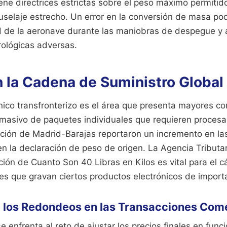
ene directrices estrictas sobre el peso máximo permiti
fuselaje estrecho. Un error en la conversión de masa po
 de la aeronave durante las maniobras de despegue y a
ológicas adversas.
n la Cadena de Suministro Global
nico transfronterizo es el área que presenta mayores c
masivo de paquetes individuales que requieren procesa
cación de Madrid-Barajas reportaron un incremento en la
en la declaración de peso de origen. La Agencia Tributar
ión de Cuanto Son 40 Libras en Kilos es vital para el cá
es que gravan ciertos productos electrónicos de import
e los Redondeos en las Transacciones Com
 se enfrenta al reto de ajustar los precios finales en func