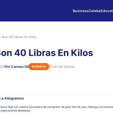
Business
Celebs
Educat
 Son 40 Libras En Kilos
on 40 Libras En Kilos
026
Por Carmen Gil
9 min de lectura
BUSINESS