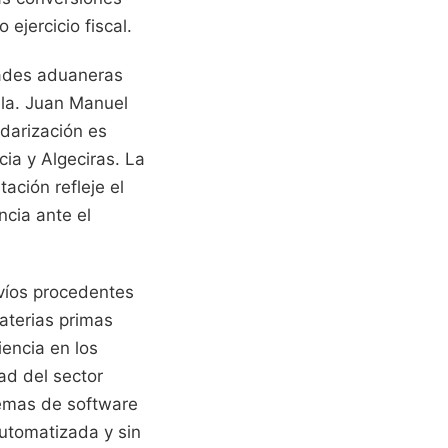
ejercicio fiscal.
dades aduaneras
ala. Juan Manuel
ndarización es
ia y Algeciras. La
ación refleje el
ncia ante el
víos procedentes
aterias primas
iencia en los
ad del sector
temas de software
automatizada y sin