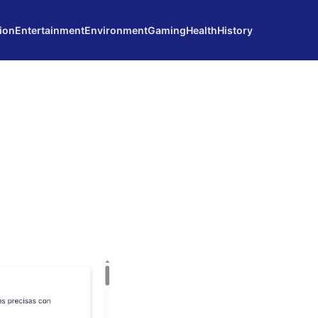
ion
Entertainment
Environment
Gaming
Health
History