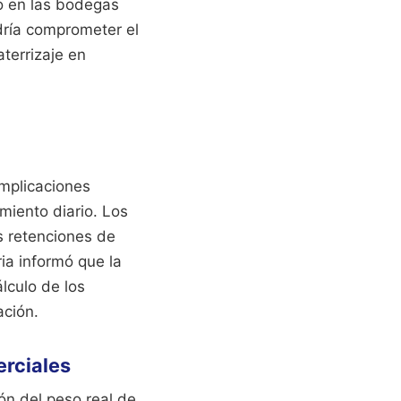
do en las bodegas
dría comprometer el
terrizaje en
omplicaciones
miento diario. Los
s retenciones de
ia informó que la
lculo de los
ación.
erciales
ión del peso real de