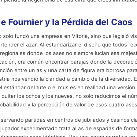
de Fournier y la Pérdida del Caos
o solo fundó una empresa en Vitoria, sino que legisló v
ntender el azar. Al estandarizar el diseño que todos r
 regionales donde los ases no siempre lucían esa majest
icación, era común encontrar barajas donde la decoració
inción entre un as y una carta de figura era borrosa para
tria nos vendió la claridad a cambio de la diversidad. 
l estándar del tute o el mus es en realidad una versión
 quitar los ochos y los nueves, no solo reducimos el nú
obabilidad y la percepción de valor de esos cuatro ases
ervando partidas en centros de jubilados y casinos cla
 jugador experimentado trata al as de espadas de forma 
ricamente sean idénticos. Hay una carga narrativa en 