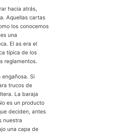
ar hacia atrás,
a. Aquellas cartas
 como los conocemos
 es una
a. El as era el
a típica de los
s reglamentos.
n engañosa. Si
ara trucos de
ltera. La baraja
No es un producto
 que deciden, antes
s nuestra
ajo una capa de