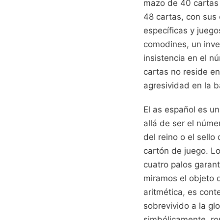
mazo de 40 cartas e
48 cartas, con sus 
específicas y jueg
comodines, un inven
insistencia en el n
cartas no reside en
agresividad en la b
El as español es u
allá de ser el núme
del reino o el sell
cartón de juego. Lo
cuatro palos garant
miramos el objeto 
aritmética, es cont
sobrevivido a la glo
simbólicamente, ro