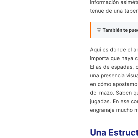
información asimétr
tenue de una taber
💡
También te pued
Aquí es donde el a
importa que haya cu
El as de espadas, 
una presencia visu
en cómo apostamos.
del mazo. Saben que
jugadas. En ese con
engranaje mucho m
Una Estruc