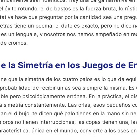
el éxito rotundo; el de bastos es la fuerza bruta, lo rústi
itativa hace que preguntar por la cantidad sea una preg
etras tiene un poema; el dato es exacto, pero no dice n
 es un lenguaje, y nosotros nos hemos empeñado en re
 de cromos.
e la Simetría en los Juegos de E
e que la simetría de los cuatro palos es lo que da equili
probabilidad de recibir un as sea siempre la misma. Es 
e pero psicológicamente errónea. En la práctica, el di
 simetría constantemente. Las orlas, esos pequeños co
n el dibujo, te dicen qué palo tienes en la mano sin ne
 oros no tienen interrupciones, las copas tienen una, l
aracterística, única en el mundo, convierte a los ases e