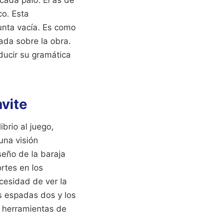
co. Esta
unta vacía. Es como
ada sobre la obra.
ducir su gramática
nvite
brio al juego,
una visión
seño de la baraja
rtes en los
cesidad de ver la
as espadas dos y los
n herramientas de