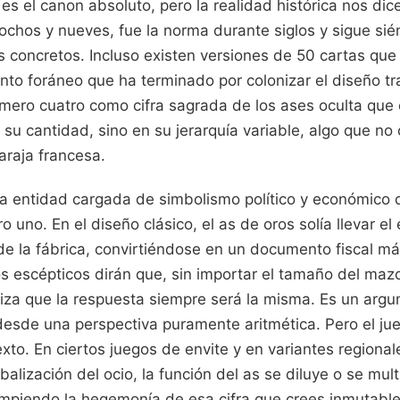
s el canon absoluto, pero la realidad histórica nos dic
ochos y nueves, fue la norma durante siglos y sigue si
os concretos. Incluso existen versiones de 50 cartas qu
to foráneo que ha terminado por colonizar el diseño tra
úmero cuatro como cifra sagrada de los ases oculta que 
 su cantidad, sino en su jerarquía variable, algo que no
araja francesa.
na entidad cargada de simbolismo político y económic
ro uno. En el diseño clásico, el as de oros solía llevar 
o de la fábrica, convirtiéndose en un documento fiscal m
s escépticos dirán que, sin importar el tamaño del mazo
iza que la respuesta siempre será la misma. Es un argu
desde una perspectiva puramente aritmética. Pero el ju
exto. En ciertos juegos de envite y en variantes regiona
balización del ocio, la función del as se diluye o se mult
mpiendo la hegemonía de esa cifra que crees inmutable