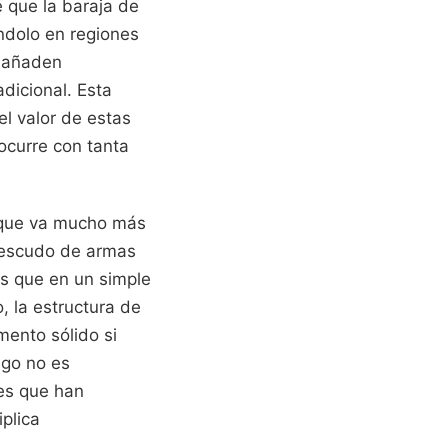
e que la baraja de
éndolo en regiones
e añaden
dicional. Esta
el valor de estas
 ocurre con tanta
o que va mucho más
el escudo de armas
ás que en un simple
, la estructura de
mento sólido si
ego no es
les que han
iplica
.