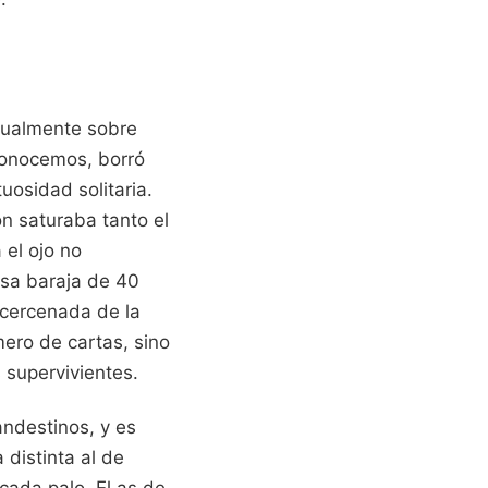
isualmente sobre
econocemos, borró
uosidad solitaria.
n saturaba tanto el
 el ojo no
Esa baraja de 40
 cercenada de la
mero de cartas, sino
 supervivientes.
ndestinos, y es
distinta al de
cada palo. El as de