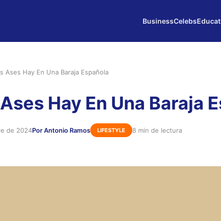
Business
Celebs
Educat
s Ases Hay En Una Baraja Española
Ases Hay En Una Baraja 
re de 2024
Por Antonio Ramos
8 min de lectura
LIFESTYLE