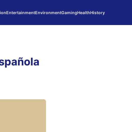
ion
Entertainment
Environment
Gaming
Health
History
Española