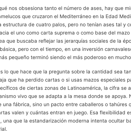
qué nos obsesiona tanto el número de ases, hay que mir
amelucos que cruzaron el Mediterráneo en la Edad Medi
 estructura de cuatro palos, pero no tenían ases tal y
hacia el uno como carta suprema o como base del mazo
a que buscaba reflejar las jerarquías sociales de la époc
básica, pero con el tiempo, en una inversión carnavalesc
 más pequeño terminó siendo el más poderoso en mucho
 lo que hace que la pregunta sobre la cantidad sea ta
aja que ha perdido cartas o si usas mazos especiales p
cíficos de ciertas zonas de Latinoamérica, la cifra se a
anismo vivo que se adapta a la mesa donde se apoya. 
 una fábrica, sino un pacto entre caballeros o tahúres
tas valen y cuántas entran en juego. Esa flexibilidad e
, una que la estandarización moderna intenta ocultar b
ial.