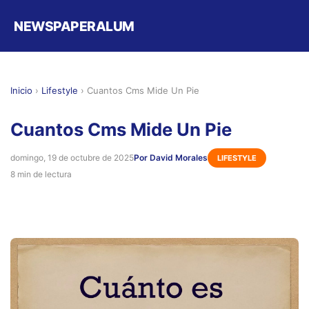
NEWSPAPERALUM
Inicio
›
Lifestyle
›
Cuantos Cms Mide Un Pie
Cuantos Cms Mide Un Pie
domingo, 19 de octubre de 2025
Por David Morales
LIFESTYLE
8 min de lectura