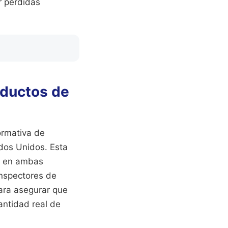
r pérdidas
oductos de
ormativa de
dos Unidos. Esta
o en ambas
inspectores de
para asegurar que
antidad real de