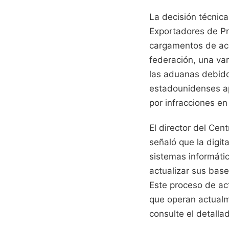
La decisión técnic
Exportadores de Pr
cargamentos de ace
federación, una va
las aduanas debido
estadounidenses ap
por infracciones en
El director del Cen
señaló que la digit
sistemas informáti
actualizar sus base
Este proceso de ac
que operan actualm
consulte el detalla