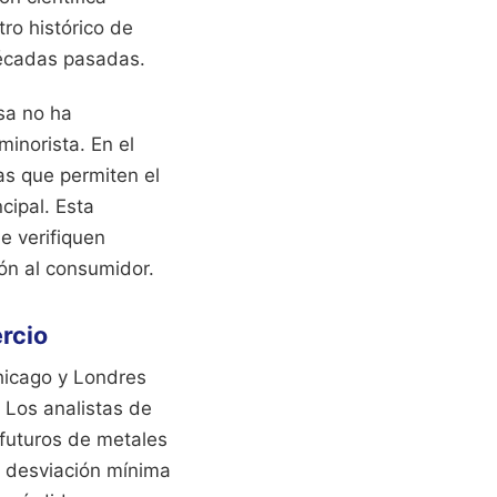
ro histórico de
décadas pasadas.
esa no ha
inorista. En el
s que permiten el
cipal. Esta
e verifiquen
ón al consumidor.
rcio
hicago y Londres
 Los analistas de
futuros de metales
a desviación mínima