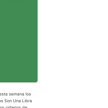
 esta semana los
os Son Una Libra
os criterios de