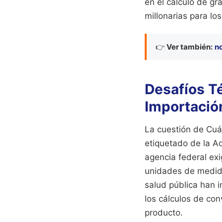
en el cálculo de g
millonarias para lo
👉
Ver también:
no
Desafíos Té
Importació
La cuestión de Cuá
etiquetado de la A
agencia federal ex
unidades de medida
salud pública han 
los cálculos de con
producto.