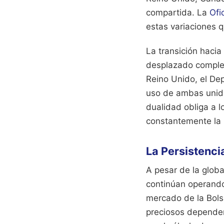
compartida. La
Ofi
estas variaciones 
La transición hacia
desplazado complet
Reino Unido, el De
uso de ambas unidad
dualidad obliga a l
constantemente la 
La Persistenci
A pesar de la glob
continúan operando
mercado de la Bols
preciosos dependen