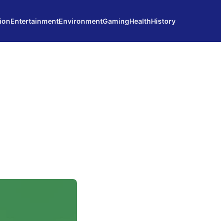
ion
Entertainment
Environment
Gaming
Health
History