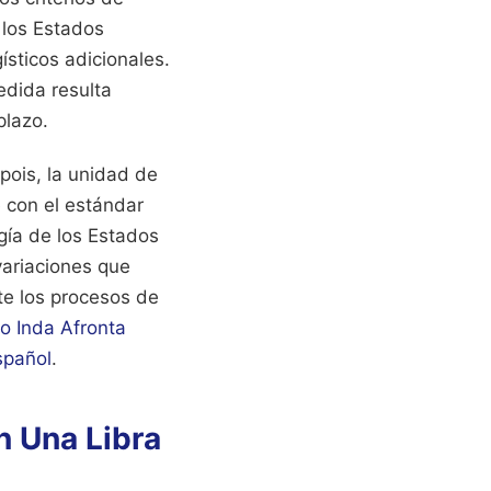
 los Estados
sticos adicionales.
edida resulta
plazo.
pois, la unidad de
 con el estándar
gía de los Estados
variaciones que
te los procesos de
o Inda Afronta
spañol
.
n Una Libra