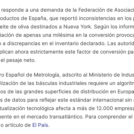
a responde a una demanda de la Federación de Asociac
oductos de España, que reportó inconsistencias en los
ite de oliva destinados a Nueva York. Según los inform
riación de apenas una milésima en la conversión provo
 a discrepancias en el inventario declarado. Las autor
lican ahora estrictamente este factor de conversión pa
 el pesaje neto.
tro Español de Metrología, adscrito al Ministerio de Indus
alización de las básculas industriales requiere un algori
cos de las grandes superficies de distribución en Euro
s de datos para reflejar este estándar internacional sin
tualización tecnológica afecta a más de 12.000 empres
ente en el mercado transatlántico.
Para comprender el 
do artículo de
El País
.