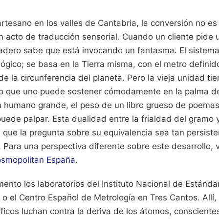
tesano en los valles de Cantabria, la conversión no es 
 acto de traducción sensorial. Cuando un cliente pide u
nadero sabe que está invocando un fantasma. El sistema
lógico; se basa en la Tierra misma, con el metro definid
e la circunferencia del planeta. Pero la vieja unidad tie
o que uno puede sostener cómodamente en la palma de
 humano grande, el peso de un libro grueso de poemas
ede palpar. Esta dualidad entre la frialdad del gramo y
e que la pregunta sobre su equivalencia sea tan persist
.
Para una perspectiva diferente sobre este desarrollo, v
smopolitan España
.
ento los laboratorios del Instituto Nacional de Estánda
o el Centro Español de Metrología en Tres Cantos. Allí, e
íficos luchan contra la deriva de los átomos, consciente