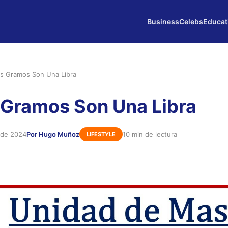
Business
Celebs
Educat
s Gramos Son Una Libra
Gramos Son Una Libra
 de 2024
Por Hugo Muñoz
10 min de lectura
LIFESTYLE