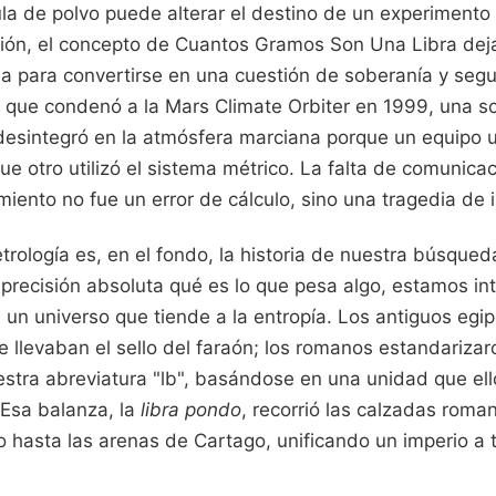
la de polvo puede alterar el destino de un experimento 
isión, el concepto de Cuantos Gramos Son Una Libra dej
na para convertirse en una cuestión de soberanía y segu
lo que condenó a la Mars Climate Orbiter en 1999, una s
desintegró en la atmósfera marciana porque un equipo u
ue otro utilizó el sistema métrico. La falta de comunica
ento no fue un error de cálculo, sino una tragedia de i
etrología es, en el fondo, la historia de nuestra búsqued
n precisión absoluta qué es lo que pesa algo, estamos i
 un universo que tiende a la entropía. Los antiguos egi
e llevaban el sello del faraón; los romanos estandarizar
stra abreviatura "lb", basándose en una unidad que ell
. Esa balanza, la
libra pondo
, recorrió las calzadas roma
o hasta las arenas de Cartago, unificando un imperio a 