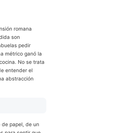
ensión romana
dida son
abuelas pedir
ma métrico ganó la
cocina. No se trata
de entender el
na abstracción
 de papel, de un
s para sentir que