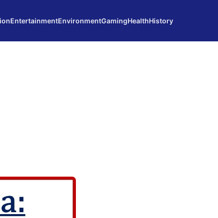
ion
Entertainment
Environment
Gaming
Health
History