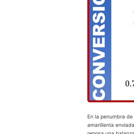
En la penumbra de 
amarillenta enviada
reposa una balanza