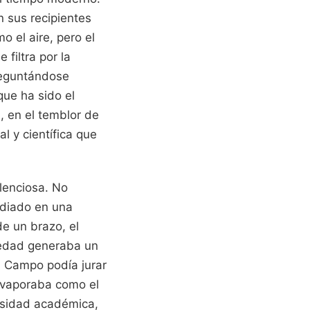
 sus recipientes
o el aire, pero el
 filtra por la
reguntándose
ue ha sido el
, en el temblor de
l y científica que
lenciosa. No
odiado en una
e un brazo, el
riedad generaba un
 Campo podía jurar
 evaporaba como el
osidad académica,