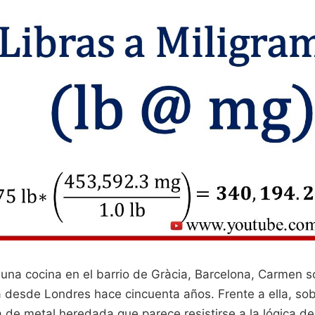
una cocina en el barrio de Gràcia, Barcelona, Carmen s
 desde Londres hace cincuenta años. Frente a ella, sobr
 de metal heredada que parece resistirse a la lógica d