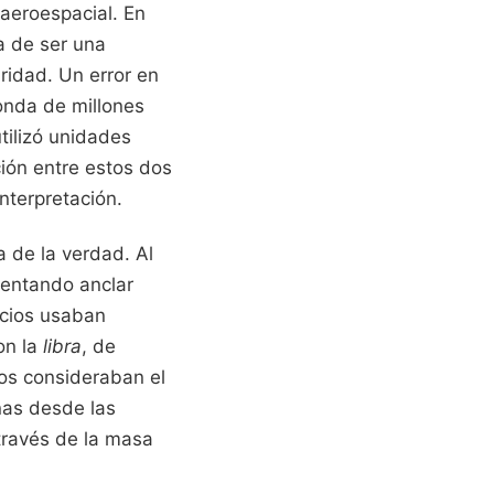
aeroespacial. En
a de ser una
ridad. Un error en
onda de millones
tilizó unidades
ción entre estos dos
nterpretación.
a de la verdad. Al
ntentando anclar
pcios usaban
on la
libra
, de
os consideraban el
nas desde las
través de la masa