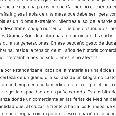
a abuela exige una precisión que Carmen no encuentra en
igrafía inglesa habla de una masa que debe ser ligera com
ja es un idioma extranjero. Mientras el sol de la tarde se
nta descifrar el código numérico que une dos mundos, p
s Gramos Son Una Libra para no arruinar el bizcocho q
lia durante generaciones. En ese pequeño gesto de duda
harina, reside la tensión de mil años de historia comercia
o intercambiamos no solo bienes, sino afectos.
 por estandarizar el caos de la materia es una épica si
 certeza de un gramo o la solidez de un kilogramo cust
bo un tiempo en que la medida era el cuerpo: el largo d
e trigo, la capacidad de un puño cerrado. Esta arbitra
nza donde un comerciante en las ferias de Medina del
ntidad que, al cruzar la frontera hacia los Pirineos, se
d de una lengua común para el peso no nació de la curi