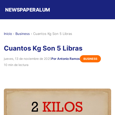
NEWSPAPERALUM
Inicio
›
Business
›
Cuantos Kg Son 5 Libras
Cuantos Kg Son 5 Libras
jueves, 13 de noviembre de 2025
Por Antonio Ramos
BUSINESS
10 min de lectura