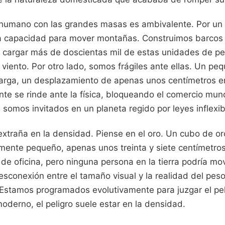
r humano con las grandes masas es ambivalente. Por un 
a capacidad para mover montañas. Construimos barcos 
 cargar más de doscientas mil de estas unidades de pe
l viento. Por otro lado, somos frágiles ante ellas. Un peq
 carga, un desplazamiento de apenas unos centímetros e
nte se rinde ante la física, bloqueando el comercio mund
somos invitados en un planeta regido por leyes inflexib
extraña en la densidad. Piense en el oro. Un cubo de or
mente pequeño, apenas unos treinta y siete centímetros
 de oficina, pero ninguna persona en la tierra podría mov
esconexión entre el tamaño visual y la realidad del pes
 Estamos programados evolutivamente para juzgar el pel
derno, el peligro suele estar en la densidad.