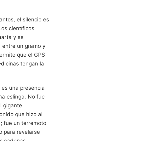
ntos, el silencio es
os científicos
marta y se
a entre un gramo y
permite que el GPS
dicinas tengan la
a es una presencia
na eslinga. No fue
l gigante
onido que hizo al
e; fue un terremoto
o para revelarse
s cadenas.