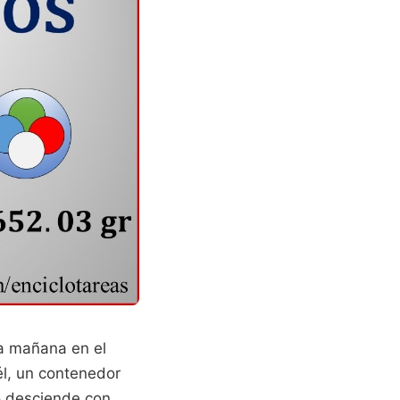
 la mañana en el
él, un contenedor
o desciende con