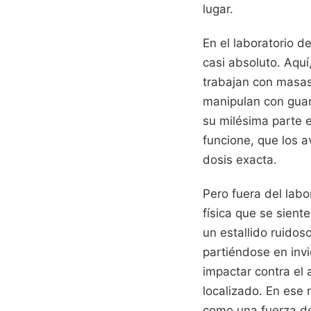
lugar.
En el laboratorio d
casi absoluto. Aquí
trabajan con masas
manipulan con guant
su milésima parte e
funcione, que los 
dosis exacta.
Pero fuera del labo
física que se sient
un estallido ruido
partiéndose en inv
impactar contra el 
localizado. En ese 
como una fuerza d