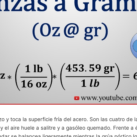
zo y toca la superficie fría del acero. Son las cuatro de
y el aire huele a salitre y a gasóleo quemado. Frente a 
ndar se balancea ligeramente mientras la grúa pórtico l