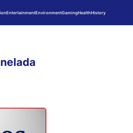
ion
Entertainment
Environment
Gaming
Health
History
onelada