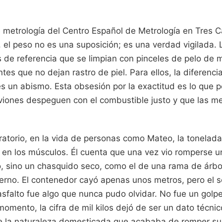
e metrología del Centro Español de Metrología en Tres Ca
, el peso no es una suposición; es una verdad vigilada. L
 de referencia que se limpian con pinceles de pelo de 
es que no dejan rastro de piel. Para ellos, la diferenci
s un abismo. Esta obsesión por la exactitud es lo que 
aviones despeguen con el combustible justo y que las me
ratorio, en la vida de personas como Mateo, la tonelad
e en los músculos. Él cuenta que una vez vio romperse u
so, sino un chasquido seco, como el de una rama de árbo
ierno. El contenedor cayó apenas unos metros, pero el s
asfalto fue algo que nunca pudo olvidar. No fue un golp
momento, la cifra de mil kilos dejó de ser un dato técnic
e la naturaleza domesticada que acababa de romper su