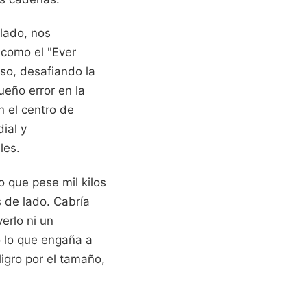
lado, nos
como el "Ever
so, desafiando la
ueño error en la
n el centro de
ial y
les.
o que pese mil kilos
 de lado. Cabría
erlo ni un
o lo que engaña a
igro por el tamaño,