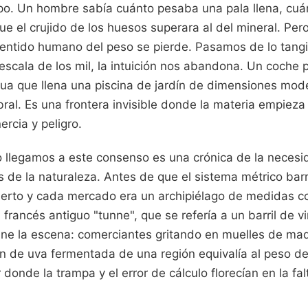
po. Un hombre sabía cuánto pesaba una pala llena, cuánt
e el crujido de los huesos superara al del mineral. Per
sentido humano del peso se pierde. Pasamos de lo tangi
escala de los mil, la intuición nos abandona. Un coche
agua que llena una piscina de jardín de dimensiones mod
al. Es una frontera invisible donde la materia empieza 
ercia y peligro.
o llegamos a este consenso es una crónica de la nece
s de la naturaleza. Antes de que el sistema métrico barr
erto y cada mercado era un archipiélago de medidas c
francés antiguo "tunne", que se refería a un barril de 
ine la escena: comerciantes gritando en muelles de ma
en de uva fermentada de una región equivalía al peso del
donde la trampa y el error de cálculo florecían en la fa