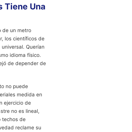
s Tiene Una
so de un metro
 los científicos de
 universal. Querían
mo idioma físico.
ejó de depender de
cto no puede
teriales medida en
 ejercicio de
stre no es lineal,
o techos de
avedad reclame su