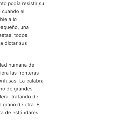
o podía resistir su
o cuando el
ble a lo
 pequeño, una
estas: todos
a dictar sus
sidad humana de
iera las fronteras
onfusas. La palabra
vino de grandes
dera, tratando de
 grano de otra. El
lta de estándares.