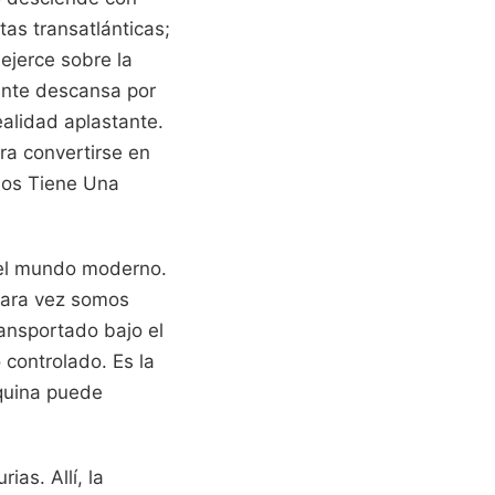
tas transatlánticas;
ejerce sobre la
gante descansa por
ealidad aplastante.
ra convertirse en
mos Tiene Una
e el mundo moderno.
rara vez somos
ansportado bajo el
 controlado. Es la
quina puede
as. Allí, la