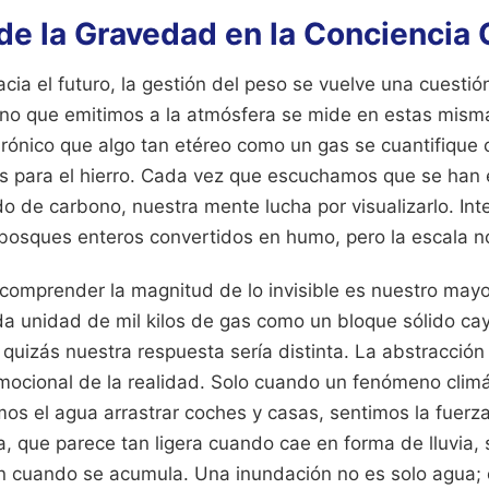
de la Gravedad en la Conciencia 
ia el futuro, la gestión del peso se vuelve una cuestió
bono que emitimos a la atmósfera se mide en estas mis
rónico que algo tan etéreo como un gas se cuantifique
para el hierro. Cada vez que escuchamos que se han e
do de carbono, nuestra mente lucha por visualizarlo. In
 bosques enteros convertidos en humo, pero la escala 
 comprender la magnitud de lo invisible es nuestro mayo
a unidad de mil kilos de gas como un bloque sólido c
quizás nuestra respuesta sería distinta. La abstracció
mocional de la realidad. Solo cuando un fenómeno clim
os el agua arrastrar coches y casas, sentimos la fuerz
, que parece tan ligera cuando cae en forma de lluvia, 
 cuando se acumula. Una inundación no es solo agua; 