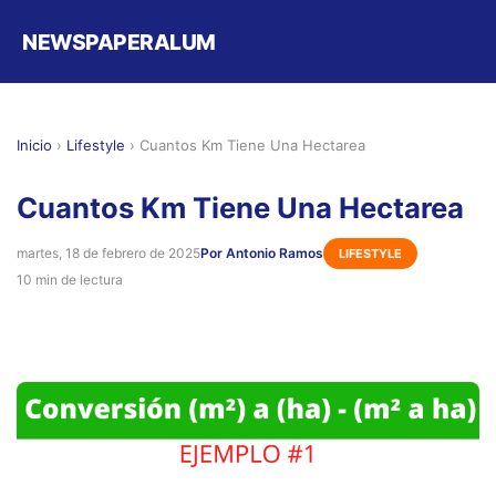
NEWSPAPERALUM
Inicio
›
Lifestyle
›
Cuantos Km Tiene Una Hectarea
Cuantos Km Tiene Una Hectarea
martes, 18 de febrero de 2025
Por Antonio Ramos
LIFESTYLE
10 min de lectura