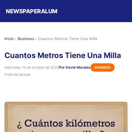
NEWSPAPERALUM
Inicio
›
Business
›
Cuantos Metros Tiene Una Milla
Cuantos Metros Tiene Una Milla
miércoles, 15 de octubre de 2025
Por David Morales
BUSINESS
9 min de lectura