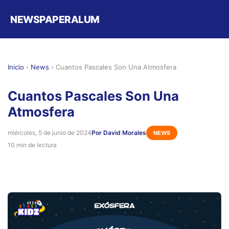
NEWSPAPERALUM
Inicio
›
News
›
Cuantos Pascales Son Una Atmosfera
Cuantos Pascales Son Una
Atmosfera
miércoles, 5 de junio de 2024
Por David Morales
NEWS
10 min de lectura