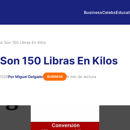
Business
Celebs
Educat
s Son 150 Libras En Kilos
Son 150 Libras En Kilos
 2026
Por Miguel Delgado
9 min de lectura
BUSINESS