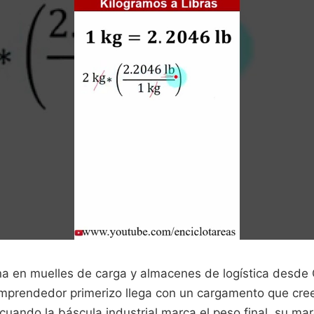
na en muelles de carga y almacenes de logística desde
mprendedor primerizo llega con un cargamento que cree
 cuando la báscula industrial marca el peso final, su ma