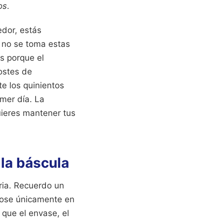
os
.
edor, estás
 no se toma estas
s porque el
costes de
e los quinientos
imer día. La
uieres mantener tus
 la báscula
ria. Recuerdo un
ndose únicamente en
 que el envase, el