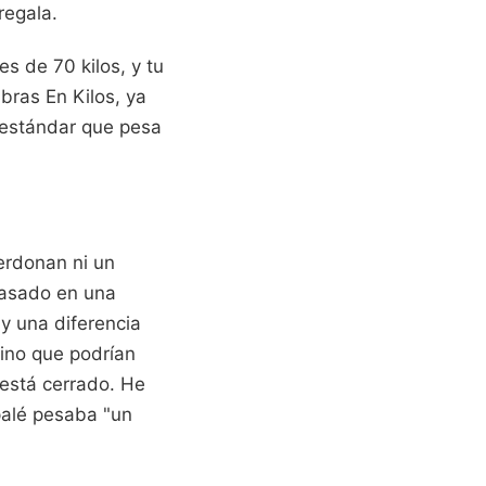
regala.
es de 70 kilos, y tu
bras En Kilos, ya
o estándar que pesa
erdonan ni un
basado en una
ay una diferencia
sino que podrían
 está cerrado. He
palé pesaba "un