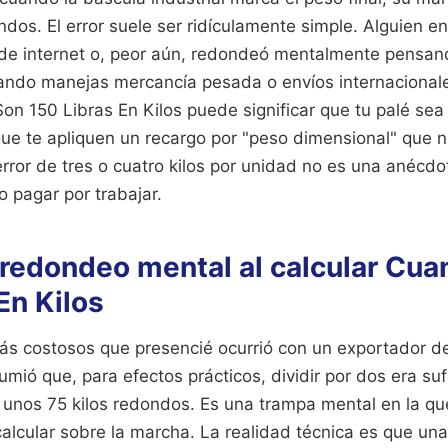
os. El error suele ser ridículamente simple. Alguien en 
 de internet o, peor aún, redondeó mentalmente pensan
uando manejas mercancía pesada o envíos internacional
on 150 Libras En Kilos puede significar que tu palé se
ue te apliquen un recargo por "peso dimensional" que no
error de tres o cuatro kilos por unidad no es una anécdot
o pagar por trabajar.
l redondeo mental al calcular Cu
En Kilos
más costosos que presencié ocurrió con un exportador d
sumió que, para efectos prácticos, dividir por dos era su
n unos 75 kilos redondos. Es una trampa mental en la q
calcular sobre la marcha. La realidad técnica es que una