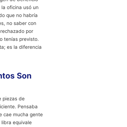
la oficina usó un
do que no habría
es, no saber con
a rechazado por
 tenías previsto.
a; es la diferencia
antos Son
e piezas de
ficiente. Pensaba
ue cae mucha gente
 libra equivale