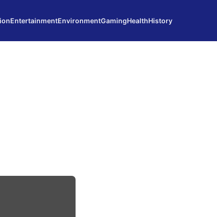
ion
Entertainment
Environment
Gaming
Health
History