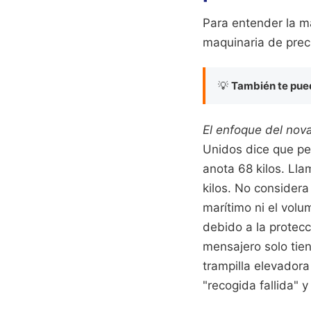
Para entender la m
maquinaria de prec
💡
También te pued
El enfoque del nova
Unidos dice que pe
anota 68 kilos. Ll
kilos. No consider
marítimo ni el volu
debido a la protec
mensajero solo tie
trampilla elevadora
"recogida fallida" 