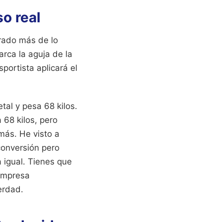
o real
brado más de lo
rca la aguja de la
portista aplicará el
tal y pesa 68 kilos.
68 kilos, pero
más. He visto a
conversión pero
a igual. Tienes que
 empresa
erdad.