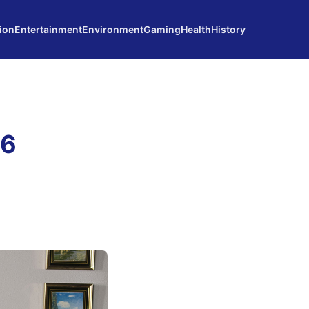
ion
Entertainment
Environment
Gaming
Health
History
 6