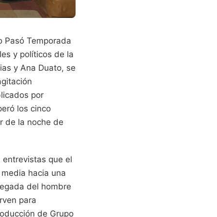
ómo Pasó Temporada
es y políticos de la
ias y Ana Duato, se
agitación
blicados por
peró los cinco
r de la noche de
 entrevistas que el
se media hacia una
llegada del hombre
irven para
producción de Grupo