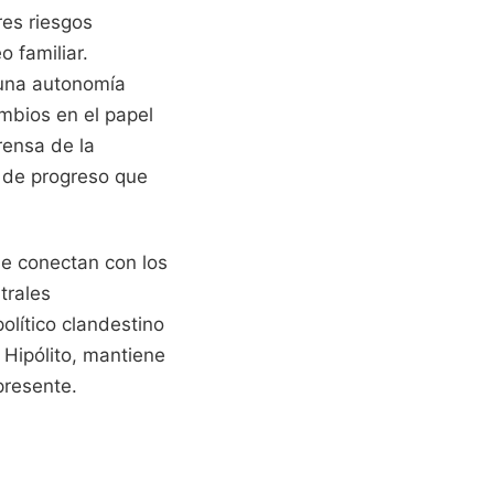
res riesgos
o familiar.
 una autonomía
mbios en el papel
rensa de la
s de progreso que
ue conectan con los
trales
olítico clandestino
 Hipólito, mantiene
presente.