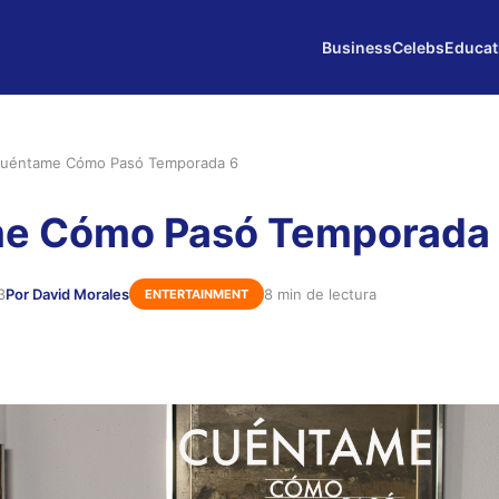
Business
Celebs
Educat
uéntame Cómo Pasó Temporada 6
e Cómo Pasó Temporada
3
Por David Morales
8 min de lectura
ENTERTAINMENT