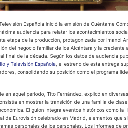
Televisión Española inició la emisión de Cuéntame C
máxima audiencia para relatar los acontecimientos social
ta etapa de la producción, protagonizada por Imanol Ar
ión del negocio familiar de los Alcántara y la creciente 
a al final de la década. Según los datos de audiencia pu
io y Televisión Española
, el estreno de esta entrega su
adores, consolidando su posición como el programa líde
erie en aquel periodo, Tito Fernández, explicó en diversas
consistía en mostrar la transición de una familia de cla
económica. El guion integra eventos históricos como la 
ival de Eurovisión celebrado en Madrid, elementos que s
 tramas personales de los personajes. Los informes de 