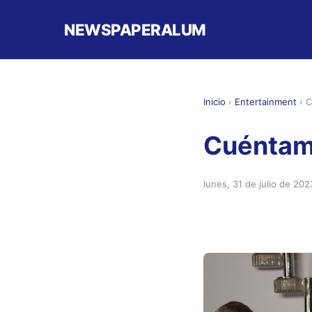
NEWSPAPERALUM
Inicio
›
Entertainment
›
C
Cuéntam
lunes, 31 de julio de 202