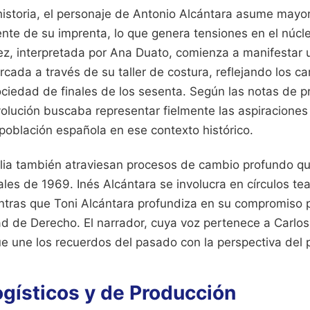
historia, el personaje de Antonio Alcántara asume mayo
ente de su imprenta, lo que genera tensiones en el núcle
, interpretada por Ana Duato, comienza a manifestar
ada a través de su taller de costura, reflejando los ca
ociedad de finales de los sesenta. Según las notas de p
volución buscaba representar fielmente las aspiracione
 población española en ese contexto histórico.
milia también atraviesan procesos de cambio profundo q
les de 1969. Inés Alcántara se involucra en círculos tea
ntras que Toni Alcántara profundiza en su compromiso p
ad de Derecho. El narrador, cuya voz pertenece a Carlos
ue une los recuerdos del pasado con la perspectiva del 
ogísticos y de Producción