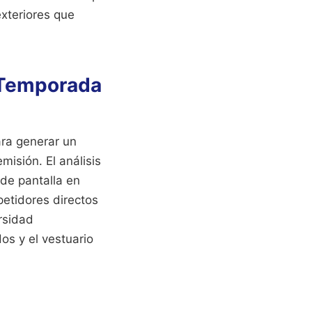
xteriores que
 Temporada
ara generar un
isión. El análisis
de pantalla en
petidores directos
rsidad
os y el vestuario