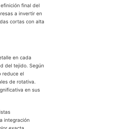
finición final del
esas a invertir en
adas cortas con alta
etalle en cada
d del tejido. Según
o reduce el
es de rotativa.
nificativa en sus
istas
a integración
olor exacta,