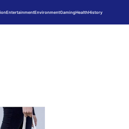
ion
Entertainment
Environment
Gaming
Health
History