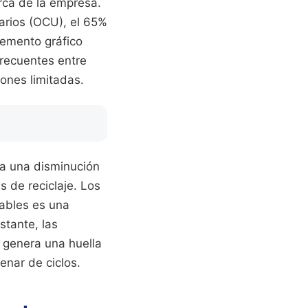
arca de la empresa.
arios (OCU), el 65%
lemento gráfico
frecuentes entre
ones limitadas.
ra una disminución
s de reciclaje. Los
dables es una
tante, las
 genera una huella
enar de ciclos.