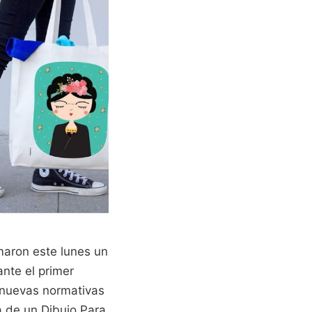
maron este lunes un
nte el primer
 nuevas normativas
a de un Dibujo Para