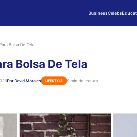
Business
Celebs
Educat
Para Bolsa De Tela
ara Bolsa De Tela
2026
Por David Morales
9 min de lectura
LIFESTYLE