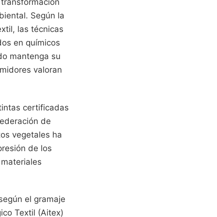
 transformación
biental. Según la
il, las técnicas
ados en químicos
cado mantenga su
umidores valoran
intas certificadas
 Federación de
tos vegetales ha
presión de los
 materiales
 según el gramaje
co Textil (Aitex)