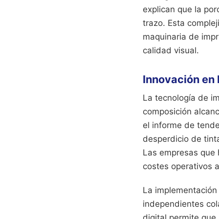
explican que la poro
trazo. Esta comple
maquinaria de impre
calidad visual.
Innovación en 
La tecnología de im
composición alcance
el informe de tende
desperdicio de tin
Las empresas que h
costes operativos 
La implementación d
independientes col
digital permite que