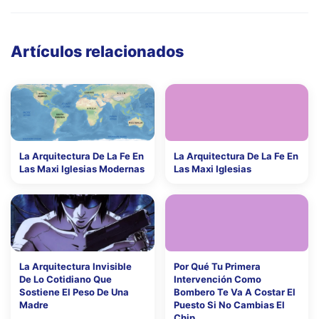
Artículos relacionados
La Arquitectura De La Fe En
La Arquitectura De La Fe En
Las Maxi Iglesias Modernas
Las Maxi Iglesias
La Arquitectura Invisible
Por Qué Tu Primera
De Lo Cotidiano Que
Intervención Como
Sostiene El Peso De Una
Bombero Te Va A Costar El
Madre
Puesto Si No Cambias El
Chip