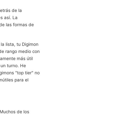
etrás de la
s así. La
sde las formas de
a lista, tu Digimon
 de rango medio con
tamente más útil
un turno. He
gimons "top tier" no
útiles para el
. Muchos de los