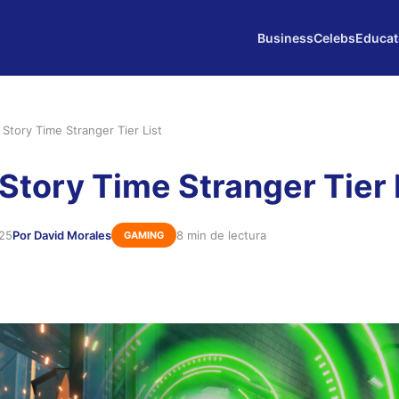
Business
Celebs
Educat
Story Time Stranger Tier List
Story Time Stranger Tier 
025
Por David Morales
8 min de lectura
GAMING