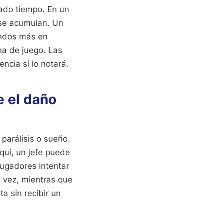
ado tiempo. En un
 se acumulan. Un
undos más en
na de juego. Las
ncia sí lo notará.
e el daño
 parálisis o sueño.
Aquí, un jefe puede
jugadores intentar
a vez, mientras que
a sin recibir un