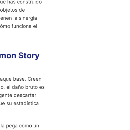
que has construido
 objetos de
enen la sinergia
cómo funciona el
imon Story
ataque base. Creen
lo, el daño bruto es
 gente descartar
ue su estadística
ella pega como un