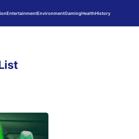
ion
Entertainment
Environment
Gaming
Health
History
List