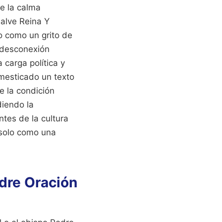
de la calma
alve Reina Y
 como un grito de
a desconexión
a carga política y
omesticado un texto
e la condición
diendo la
tes de la cultura
o solo como una
adre Oración