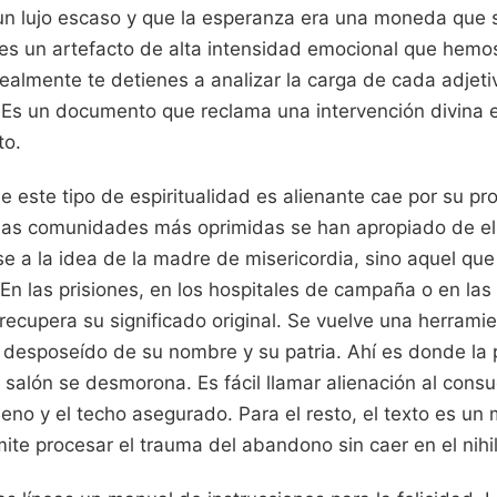
 un lujo escaso y que la esperanza era una moneda que
 es un artefacto de alta intensidad emocional que hemo
realmente te detienes a analizar la carga de cada adjetiv
. Es un documento que reclama una intervención divina
to.
 este tipo de espiritualidad es alienante cae por su p
s comunidades más oprimidas se han apropiado de ella
se a la idea de la madre de misericordia, sino aquel qu
 En las prisiones, en los hospitales de campaña o en las 
 recupera su significado original. Se vuelve una herrami
 desposeído de su nombre y su patria. Ahí es donde la p
e salón se desmorona. Es fácil llamar alienación al cons
leno y el techo asegurado. Para el resto, el texto es un
ite procesar el trauma del abandono sin caer en el nihi