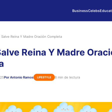
Business
Celebs
Educat
e Salve Reina Y Madre Oración Completa
Salve Reina Y Madre Orac
a
025
Por Antonio Ramos
8 min de lectura
LIFESTYLE