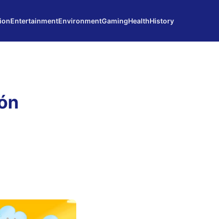
ion
Entertainment
Environment
Gaming
Health
History
ión