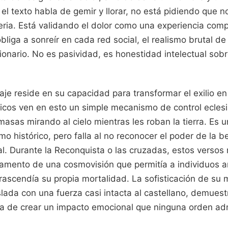
 el texto habla de gemir y llorar, no está pidiendo que
eria. Está validando el dolor como una experiencia comp
liga a sonreír en cada red social, el realismo brutal d
cionario. No es pasividad, es honestidad intelectual sobre
je reside en su capacidad para transformar el exilio en
ticos ven en esto un simple mecanismo de control eclesi
asas mirando al cielo mientras les roban la tierra. Es u
mo histórico, pero falla al no reconocer el poder de la be
ual. Durante la Reconquista o las cruzadas, estos versos
egamento de una cosmovisión que permitía a individuos a
rascendía su propia mortalidad. La sofisticación de su m
aslada con una fuerza casi intacta al castellano, demue
da de crear un impacto emocional que ninguna orden adm