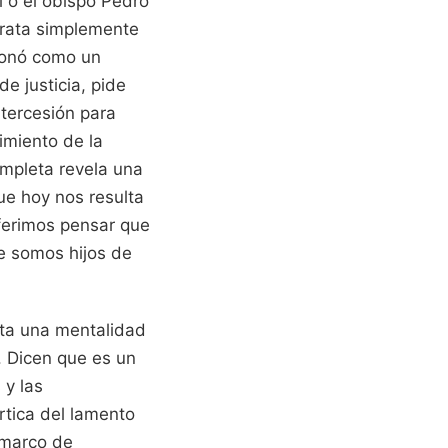
 o el obispo Pedro
trata simplemente
cionó como un
e justicia, pide
ntercesión para
imiento de la
mpleta revela una
ue hoy nos resulta
eferimos pensar que
e somos hijos de
nta una mentalidad
. Dicen que es un
 y las
ártica del lamento
n marco de