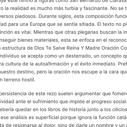
ye este himno a figuras como San Bernardo de Claraval
o la realidad es mucho más turbia y fascinante. No se 
versos piadosos. Durante siglos, esta composición fun
ad para una Europa que se sentía sitiada. El texto no pid
inción es vital. Mientras que otras plegarias buscan la i
nseguir bienes materiales, esta se enfoca en el reconoc
 estructura de Dios Te Salve Reina Y Madre Oración Co
 individuo se acepta como un desterrado, un concepto q
 cultura de la autoafirmación y el éxito inmediato. Pr
estro destino, pero la oración nos escupe a la cara qu
 terreno hostil.
a persistencia de este rezo suelen argumentar que fome
ividad ante el sufrimiento que impide el progreso social
ría quedar en los libros de historia junto a los cilicios
 ese análisis es superficial porque ignora la función cat
ata de resignarse al dolor, sino de darle un nombre y u