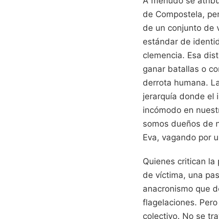
A menudo se atribu
de Compostela, per
de un conjunto de 
estándar de identid
clemencia. Esa dist
ganar batallas o co
derrota humana. La
jerarquía donde el
incómodo en nuestra
somos dueños de nu
Eva, vagando por un
Quienes critican l
de víctima, una pas
anacronismo que debe
flagelaciones. Pero
colectivo. No se tr