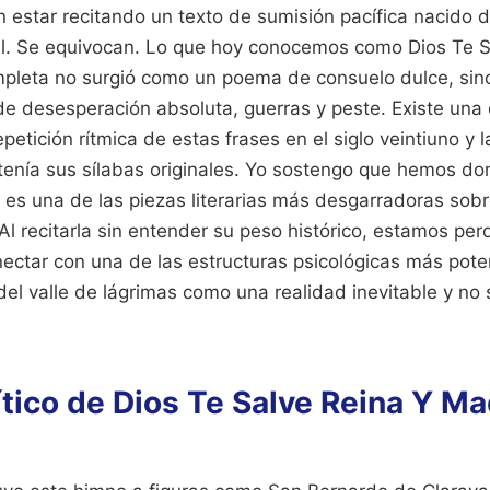
n estar recitando un texto de sumisión pacífica nacido 
l. Se equivocan. Lo que hoy conocemos como Dios Te S
leta no surgió como un poema de consuelo dulce, sino
 de desesperación absoluta, guerras y peste. Existe un
petición rítmica de estas frases en el siglo veintiuno y l
stenía sus sílabas originales. Yo sostengo que hemos d
 es una de las piezas literarias más desgarradoras sobr
 Al recitarla sin entender su peso histórico, estamos per
ectar con una de las estructuras psicológicas más poten
 del valle de lágrimas como una realidad inevitable y n
ítico de Dios Te Salve Reina Y M