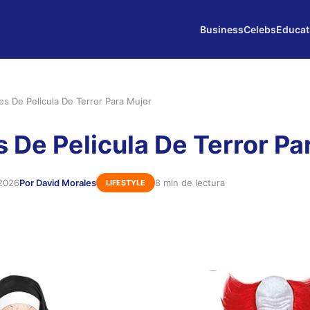
Business
Celebs
Educat
es De Pelicula De Terror Para Mujer
s De Pelicula De Terror Pa
 2026
Por David Morales
8 min de lectura
LIFESTYLE