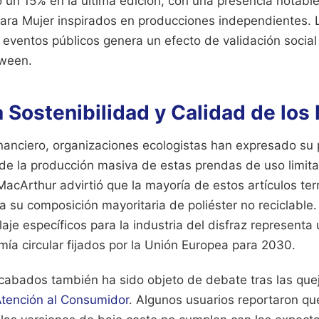
 un 15% en la última edición, con una presencia notabl
para Mujer inspirados en producciones independientes. L
eventos públicos genera un efecto de validación social
oween.
la Sostenibilidad y Calidad de los
inanciero, organizaciones ecologistas han expresado su 
de la producción masiva de estas prendas de uso limit
MacArthur advirtió que la mayoría de estos artículos te
 su composición mayoritaria de poliéster no reciclable.
aje específicos para la industria del disfraz representa 
ía circular fijados por la Unión Europea para 2030.
acabados también ha sido objeto de debate tras las qu
Atención al Consumidor
. Algunos usuarios reportaron que