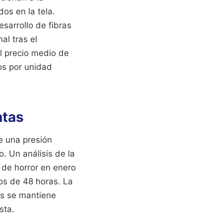
os en la tela.
desarrollo de fibras
al tras el
l precio medio de
os por unidad
ntas
e una presión
. Un análisis de la
 de horror en enero
os de 48 horas. La
dos se mantiene
sta.