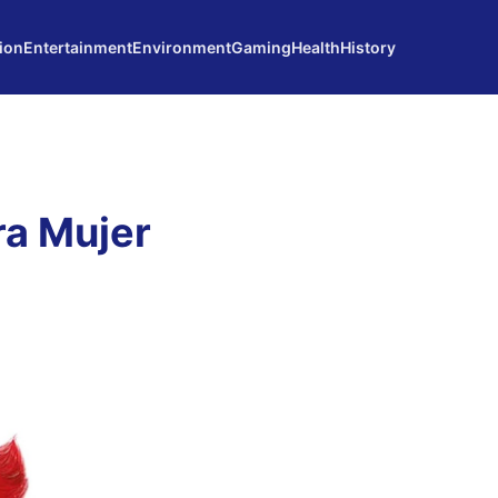
ion
Entertainment
Environment
Gaming
Health
History
ra Mujer