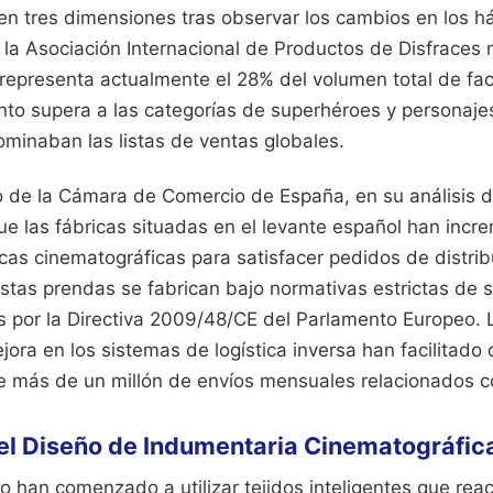
l en tres dimensiones tras observar los cambios en los 
 la Asociación Internacional de Productos de Disfraces 
 representa actualmente el 28% del volumen total de fac
nto supera a las categorías de superhéroes y personajes
ominaban las listas de ventas globales.
ivo de la Cámara de Comercio de España, en su análisis 
que las fábricas situadas en el levante español han inc
cas cinematográficas para satisfacer pedidos de distri
stas prendas se fabrican bajo normativas estrictas de 
s por la Directiva 2009/48/CE del Parlamento Europeo. 
mejora en los sistemas de logística inversa han facilitado
ne más de un millón de envíos mensuales relacionados c
el Diseño de Indumentaria Cinematográfic
 han comenzado a utilizar tejidos inteligentes que reac