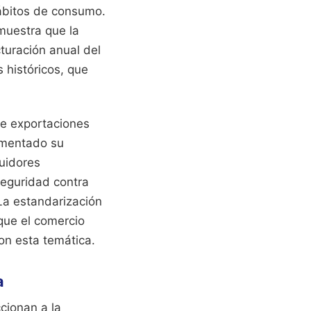
hábitos de consumo.
muestra que la
turación anual del
 históricos, que
de exportaciones
rementado su
buidores
seguridad contra
La estandarización
 que el comercio
on esta temática.
a
cionan a la