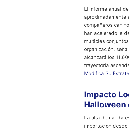
El informe anual d
aproximadamente el
compañeros caninos
han acelerado la de
múltiples conjuntos
organización, señal
alcanzará los 11.6
trayectoria ascend
Modifica Su Estrat
Impacto Log
Halloween 
La alta demanda es
importación desde l