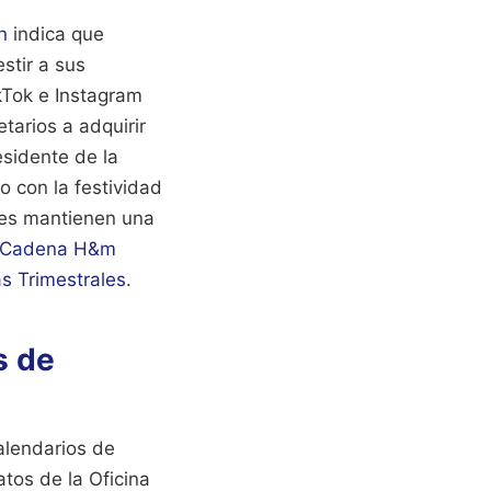
n
indica que
stir a sus
kTok e Instagram
tarios a adquirir
esidente de la
o con la festividad
les mantienen una
 Cadena H&m
s Trimestrales
.
s de
alendarios de
atos de la Oficina