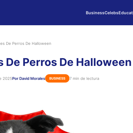
Business
Celebs
Educat
ces De Perros De Halloween
s De Perros De Halloween
de 2025
Por David Morales
7 min de lectura
BUSINESS