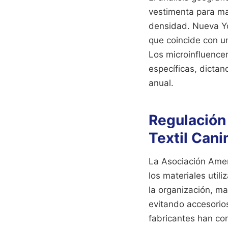
vestimenta para ma
densidad. Nueva Yor
que coincide con u
Los microinfluence
específicas, dicta
anual.
Regulación 
Textil Cani
La Asociación Amer
los materiales util
la organización, ma
evitando accesorios
fabricantes han com