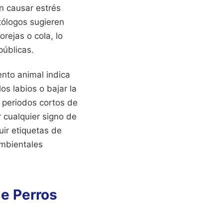
n causar estrés
tólogos sugieren
rejas o cola, lo
públicas.
nto animal indica
s labios o bajar la
n periodos cortos de
r cualquier signo de
uir etiquetas de
mbientales
e Perros