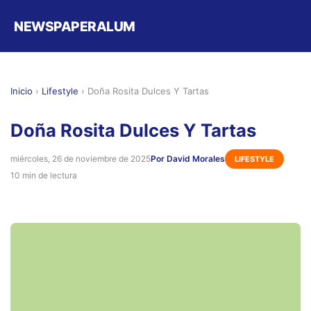
NEWSPAPERALUM
Inicio
›
Lifestyle
›
Doña Rosita Dulces Y Tartas
Doña Rosita Dulces Y Tartas
miércoles, 26 de noviembre de 2025
Por David Morales
LIFESTYLE
10 min de lectura